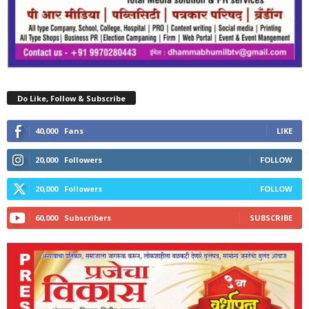
Do Like, Follow & Subscribe
40,000
Fans
LIKE
20,000
Followers
FOLLOW
20,000
Followers
FOLLOW
60,000
Subscribers
SUBSCRIBE