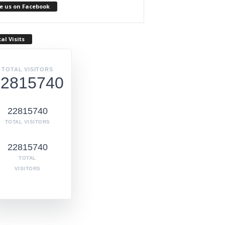
e us on Facebook
al Visits
TOTAL VISITORS
22815740
22815740
TOTAL VISITORS
22815740
TOTAL
VISITORS