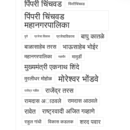
पिंपरी चिंचवड
पिंपरीचिंचवड
पिंपरी चिंचवड
महानगरपालिका
बापु कातळे
प्रजेचाविकास
पुणे
प्रजेचा विकास
भाऊसाहेब भोईर
बाळासाहेब तरस
महानगरपालिका
मामुर्डी
महापौर
मुख्यमंत्री एकनाथ शिंदे
मोरेश्वर भोंडवे
मुरलीधर मोहोळ
राजेंद्र तरस
राजेंद्र गावित
रामदास अाठवले
रामदास आठवले
रावेत
राष्ट्रवादी अजित गव्हाणे
शरद पवार
राहुल गांधी
विकास कडलक