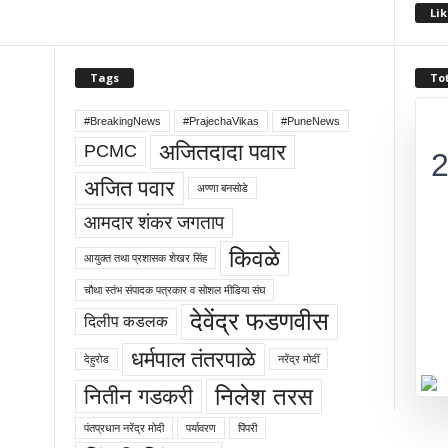
Lik
Tags
Tot
#BreakingNews
#PrajechaVikas
#PuneNews
अजितदादा पवार
PCMC
अजित पवार
अण्णा बनसोडे
आमदार शंकर जगताप
किवळे
आयुक्त तथा प्रशासक शेखर सिंह
चौथा स्तंभ संपादक पत्रकार व सोशल मीडिया संघ
देवेंद्र फडणवीस
दिलीप कडलक
धर्मपाल तंतरपाळे
देहुरोड
नरेंद्र मोदीं
निलेश तरस
नितीन गडकरी
पंतप्रधान नरेंद्र मोदी
पर्यावरण
पिंपरी