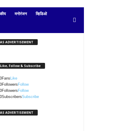
दकीय
मनोरंजन
व्हिडिओ
KAS ADVERTISEMENT
Like, Follow & Subscribe
0
Fans
Like
0
Followers
Follow
0
Followers
Follow
0
Subscribers
Subscribe
KAS ADVERTISEMENT