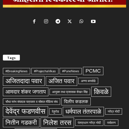
Tags
PCMC
#BreakingNews
#PrajechaVikas
#PuneNews
अजितदादा पवार
अजित पवार
अण्णा बनसोडे
किवळे
आमदार शंकर जगताप
आयुक्त तथा प्रशासक शेखर सिंह
दिलीप कडलक
चौथा स्तंभ संपादक पत्रकार व सोशल मीडिया संघ
देवेंद्र फडणवीस
धर्मपाल तंतरपाळे
देहुरोड
नरेंद्र मोदीं
निलेश तरस
नितीन गडकरी
पंतप्रधान नरेंद्र मोदी
पर्यावरण