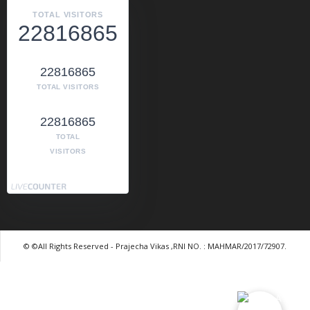
TOTAL VISITORS
22816865
22816865
TOTAL VISITORS
22816865
TOTAL
VISITORS
© ©All Rights Reserved - Prajecha Vikas ,RNI NO. : MAHMAR/2017/72907.