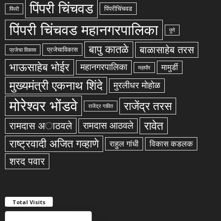
पिंपरी चिंचवड
पिंपरीचिंचवड
पिंपरी
पिंपरी चिंचवड महानगरपालिका
पुणे
बापु कातळे
बाळासाहेब तरस
प्रजेचाविकास
प्रजेचा विकास
भाऊसाहेब भोईर
महानगरपालिका
मामुर्डी
महापौर
मुख्यमंत्री एकनाथ शिंदे
मुरलीधर मोहोळ
मोरेश्वर भोंडवे
राजेंद्र तरस
राजेंद्र गावित
रावेत
रामदास अाठवले
रामदास आठवले
राष्ट्रवादी अजित गव्हाणे
राहुल गांधी
विकास कडलक
शरद पवार
Total Visits