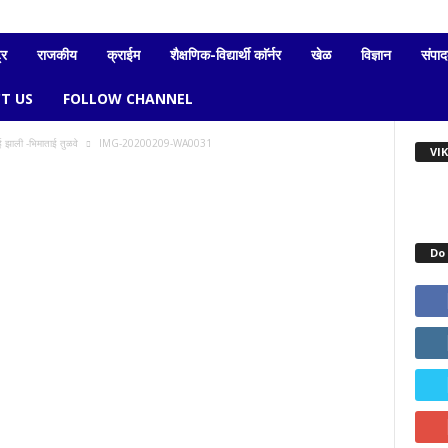
्र
राजकीय
क्राईम
शैक्षणिक-विद्यार्थी काॅर्नर
खेळ
विज्ञान
संपा
T US
FOLLOW CHANNEL
 झाली -भिमाताई तुळवे
IMG-20200209-WA0031
VI
Do 