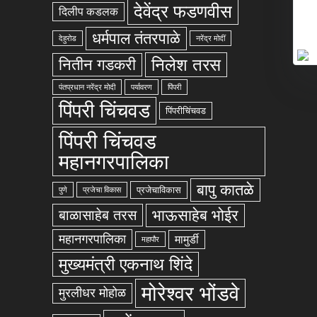
देवेंद्र फडणवीस
दिलीप कडलक
धर्मपाल तंतरपाळे
देहुरोड
नरेंद्र मोदीं
निलेश तरस
नितीन गडकरी
पंतप्रधान नरेंद्र मोदी
पर्यावरण
पिंपरी
पिंपरी चिंचवड
पिंपरीचिंचवड
पिंपरी चिंचवड
महानगरपालिका
बापु कातळे
प्रजेचाविकास
पुणे
प्रजेचा विकास
भाऊसाहेब भोईर
बाळासाहेब तरस
महानगरपालिका
मामुर्डी
महापौर
मुख्यमंत्री एकनाथ शिंदे
मोरेश्वर भोंडवे
मुरलीधर मोहोळ