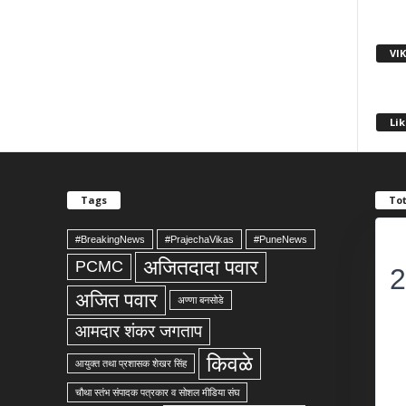
VI
Lik
Tags
Tot
#BreakingNews
#PrajechaVikas
#PuneNews
अजितदादा पवार
PCMC
2
अजित पवार
अण्णा बनसोडे
आमदार शंकर जगताप
किवळे
आयुक्त तथा प्रशासक शेखर सिंह
चौथा स्तंभ संपादक पत्रकार व सोशल मीडिया संघ