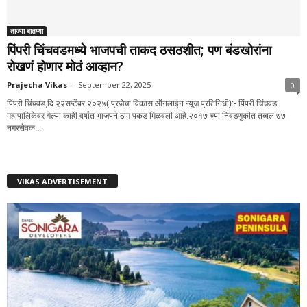
ताज्या बातम्या
पिंपरी चिंचवडमध्ये भाजपची ताकद ठसठशीत; पण बंडखोरांना
रोखणं होणार मोठं आव्हान?
Prajecha Vikas
-
September 22, 2025
0
पिंपरी चिंचवड,दि.२२सप्टेंबर २०२५( प्रजेचा विकास ऑनलाईन न्यूज प्रतिनिधी):- पिंपरी चिंचवड
महापालिकेवर गेल्या काही वर्षांत भाजपने ठाम पकड मिळवली आहे.२०१७ च्या निवडणुकीत तब्बल ७७
नगरसेवक...
VIKAS ADVERTISEMENT