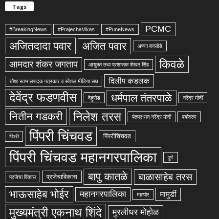
Tags
PCMC
#BreakingNews
#PrajechaVikas
#PuneNews
अजितदादा पवार
अजित पवार
अण्णा बनसोडे
किवळे
आमदार शंकर जगताप
आयुक्त तथा प्रशासक शेखर सिंह
दिलीप कडलक
चौथा स्तंभ संपादक पत्रकार व सोशल मीडिया संघ
देवेंद्र फडणवीस
धर्मपाल तंतरपाळे
देहुरोड
नरेंद्र मोदीं
निलेश तरस
नितीन गडकरी
पंतप्रधान नरेंद्र मोदी
पर्यावरण
पिंपरी चिंचवड
पिंपरीचिंचवड
पिंपरी
पिंपरी चिंचवड महानगरपालिका
पुणे
बापु कातळे
बाळासाहेब तरस
प्रजेचाविकास
प्रजेचा विकास
भाऊसाहेब भोईर
महानगरपालिका
मामुर्डी
महापौर
मुख्यमंत्री एकनाथ शिंदे
मुरलीधर मोहोळ