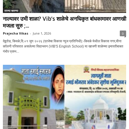
ताज्या बातम्या
नाल्यावर उभी शाळा? Vib’s शाळेचे अनधिकृत बांधकामावर आणखी
मजला सुरु ;...
Prajecha Vikas
-
June 1, 2026
0
देहूरोड, किवळे,दि.०१ जुन २०२६ (प्रजेचा विकास न्युज प्रतिनिधी):-किवळे येथील विकास नगर,मीना
काॅलनी परिसरात असलेल्या विद्याभवन (VIB'S English School) या खाजगी शाळेच्या इमारतीबाबत
गंभीर प्रश्न...