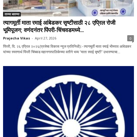
ताज्या बातम्या
त्यागमूर्ती माता रमाई आंबेडकर सृष्टीसाठी २८ एप्रिल रोजी
भूमिपूजन; वणंदनंतर पिंपरी-चिंचवडमध्ये...
Prajecha Vikas
-
April 27, 2026
0
पिंपरी, दि. २६ एप्रिल २०२६(प्रजेचा विकास न्युज प्रतिनिधी):- त्यागमूर्ती माता रमाई भीमराव आंबेडकर
यांच्या स्मरणार्थ पिंपरी चिंचवड महानगरपालिकेच्या वतीने भव्य “माता रमाई सृष्टी” उभारण्याचा...