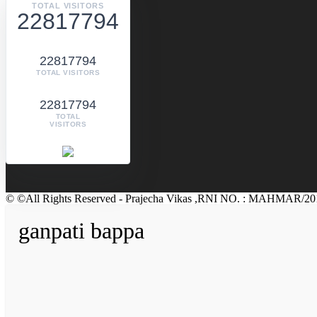
TOTAL VISITORS
22817794
22817794
TOTAL VISITORS
22817794
TOTAL
VISITORS
© ©All Rights Reserved - Prajecha Vikas ,RNI NO. : MAHMAR/20
ganpati bappa