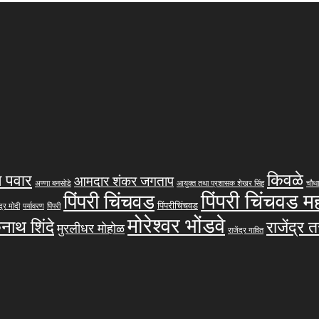
किवळे
 पवार
आमदार शंकर जगताप
अण्णा बनसोडे
आयुक्त तथा प्रशासक शेखर सिंह
चौथा
पिंपरी चिंचवड 
पिंपरी चिंचवड
पिंपरीचिंचवड
द्र मोदी
पर्यावरण
पिंपरी
मोरेश्वर भोंडवे
कनाथ शिंदे
राजेंद्र 
मुरलीधर मोहोळ
राजेंद्र गावित