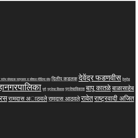
देवेंद्र फडणवीस
दिलीप कडलक
 स्तंभ संपादक पत्रकार व सोशल मीडिया संघ
देहुरोड
महानगरपालिका
बापु कातळे
बाळासाहेब
प्रजेचाविकास
पुणे
प्रजेचा विकास
तरस
रावेत
राष्ट्रवादी अजित
रामदास अाठवले
रामदास आठवले