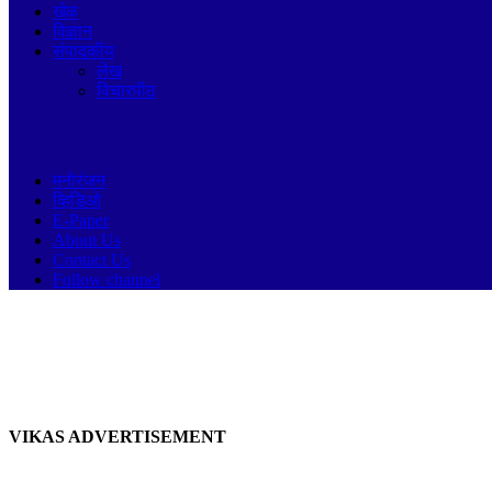
सिंधदुर्ग
बारामती
खेळ
नाशिक
इंदापुर
विज्ञान
अहमदनगर
दौंड
संपादकीय
धुळे
लेख
नंदुरबार
विचारपीठ
जळगाव
नागपूर विभाग
नागपुर
वर्धा
मनोरंजन
चंद्रपुर
व्हिडिओ
गोंदिया
E-Paper
भंडारा
About Us
गडचिरोली
औरंगाबाद विभाग
Contact Us
औरंगाबाद
Follow channel
अकोला
हिंगोली
नांदेड
परभणी
जालना
अमरावती विभाग
अमरावती
अकोला
VIKAS ADVERTISEMENT
बुलडाणा
यवतमाळ
वाशीम