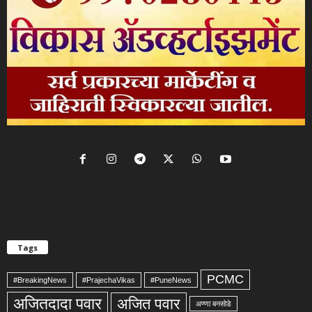
Tags
PCMC
#BreakingNews
#PrajechaVikas
#PuneNews
अजितदादा पवार
अजित पवार
अण्णा बनसोडे