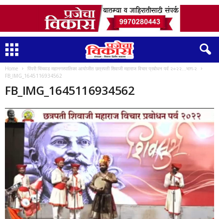
Home
पिंपरी चिंचवड महानगरपालिका आयोजीत छत्रपती शिवाजी महाराज विचार प्रबोधन पर्व २०२२…भाग-२
FB_IMG_1645116934562
FB_IMG_1645116934562