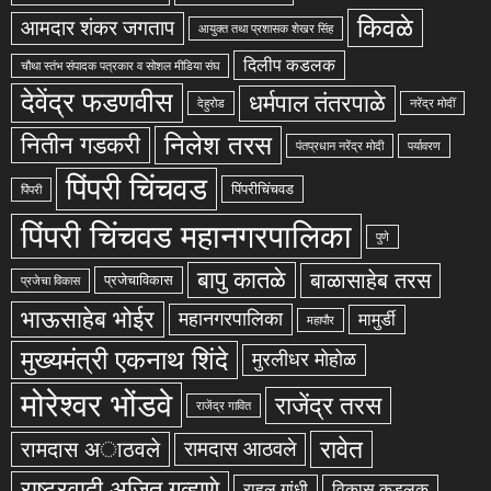
किवळे
आमदार शंकर जगताप
आयुक्त तथा प्रशासक शेखर सिंह
दिलीप कडलक
चौथा स्तंभ संपादक पत्रकार व सोशल मीडिया संघ
देवेंद्र फडणवीस
धर्मपाल तंतरपाळे
देहुरोड
नरेंद्र मोदीं
निलेश तरस
नितीन गडकरी
पंतप्रधान नरेंद्र मोदी
पर्यावरण
पिंपरी चिंचवड
पिंपरीचिंचवड
पिंपरी
पिंपरी चिंचवड महानगरपालिका
पुणे
बापु कातळे
बाळासाहेब तरस
प्रजेचाविकास
प्रजेचा विकास
भाऊसाहेब भोईर
महानगरपालिका
मामुर्डी
महापौर
मुख्यमंत्री एकनाथ शिंदे
मुरलीधर मोहोळ
मोरेश्वर भोंडवे
राजेंद्र तरस
राजेंद्र गावित
रावेत
रामदास अाठवले
रामदास आठवले
राष्ट्रवादी अजित गव्हाणे
राहुल गांधी
विकास कडलक