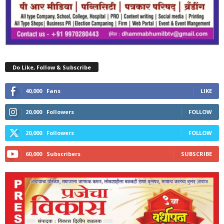
Do Like, Follow & Subscribe
40,000
Fans
LIKE
20,000
Followers
FOLLOW
20,000
Followers
FOLLOW
60,000
Subscribers
SUBSCRIBE