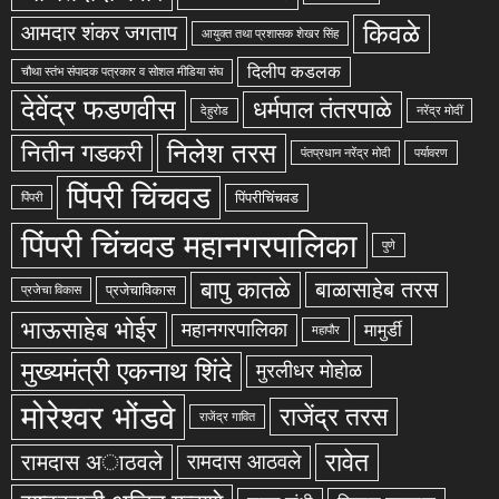
किवळे
आमदार शंकर जगताप
आयुक्त तथा प्रशासक शेखर सिंह
दिलीप कडलक
चौथा स्तंभ संपादक पत्रकार व सोशल मीडिया संघ
देवेंद्र फडणवीस
धर्मपाल तंतरपाळे
देहुरोड
नरेंद्र मोदीं
निलेश तरस
नितीन गडकरी
पंतप्रधान नरेंद्र मोदी
पर्यावरण
पिंपरी चिंचवड
पिंपरीचिंचवड
पिंपरी
पिंपरी चिंचवड महानगरपालिका
पुणे
बापु कातळे
बाळासाहेब तरस
प्रजेचाविकास
प्रजेचा विकास
भाऊसाहेब भोईर
महानगरपालिका
मामुर्डी
महापौर
मुख्यमंत्री एकनाथ शिंदे
मुरलीधर मोहोळ
मोरेश्वर भोंडवे
राजेंद्र तरस
राजेंद्र गावित
रावेत
रामदास अाठवले
रामदास आठवले