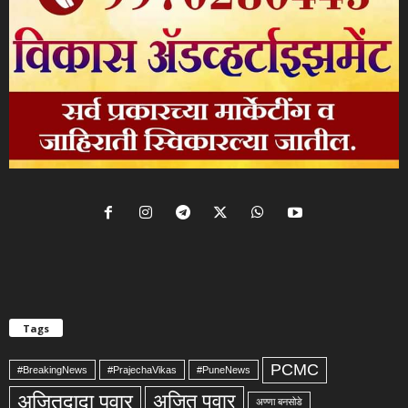
Tags
PCMC
#BreakingNews
#PrajechaVikas
#PuneNews
अजितदादा पवार
अजित पवार
अण्णा बनसोडे