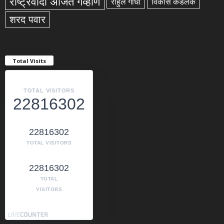
राष्ट्रवादी अजित गव्हाणे
राहुल गांधी
विकास कडलक
शरद पवार
Total Visits
TOTAL VISITORS
22816302
22816302
TOTAL VISITORS
22816302
TOTAL
VISITORS