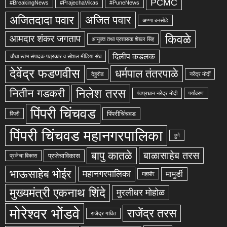
PCMC
#BreakingNews
#PrajechaVikas
#PuneNews
अजितदादा पवार
अजित पवार
अण्णा बनसोडे
किवळे
आमदार शंकर जगताप
आयुक्त तथा प्रशासक शेखर सिंह
दिलीप कडलक
चौथा स्तंभ संपादक पत्रकार व सोशल मीडिया संघ
देवेंद्र फडणवीस
धर्मपाल तंतरपाळे
देहुरोड
नरेंद्र मोदीं
निलेश तरस
नितीन गडकरी
पंतप्रधान नरेंद्र मोदी
पर्यावरण
पिंपरी चिंचवड
पिंपरीचिंचवड
पिंपरी
पिंपरी चिंचवड महानगरपालिका
पुणे
बापु कातळे
बाळासाहेब तरस
प्रजेचाविकास
प्रजेचा विकास
भाऊसाहेब भोईर
महानगरपालिका
मामुर्डी
महापौर
मुख्यमंत्री एकनाथ शिंदे
मुरलीधर मोहोळ
मोरेश्वर भोंडवे
राजेंद्र तरस
राजेंद्र गावित