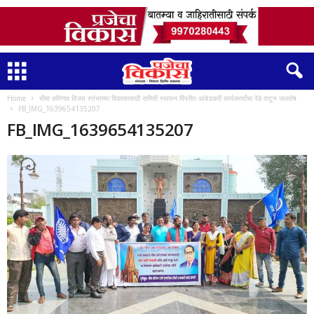
Home
भीमा कोरेगाव विजय स्तंभाच्या विकासासाठी समिती स्थापन पिंपरीत आंबेडकरी कार्यकर्त्यांचा पेढे वाटून जल्लोष
FB_IMG_1639654135207
FB_IMG_1639654135207