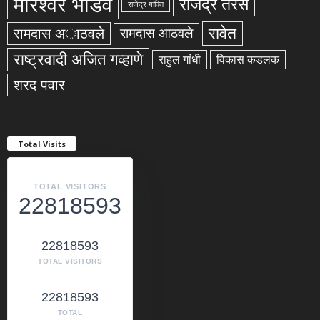
मोरेश्वर भोंडवे
राजेंद्र तरस
राजेंद्र गावित
रावेत
रामदास अाठवले
रामदास आठवले
राष्ट्रवादी अजित गव्हाणे
राहुल गांधी
विकास कडलक
शरद पवार
Total Visits
TOTAL VISITORS
22818593
22818593
TOTAL VISITORS
22818593
TOTAL