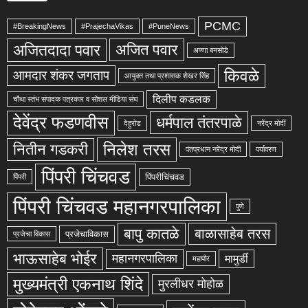
PCMC
#BreakingNews
#PrajechaVikas
#PuneNews
अजितदादा पवार
अजित पवार
अण्णा बनसोडे
किवळे
आमदार शंकर जगताप
आयुक्त तथा प्रशासक शेखर सिंह
दिलीप कडलक
चौथा स्तंभ संपादक पत्रकार व सोशल मीडिया संघ
देवेंद्र फडणवीस
धर्मपाल तंतरपाळे
देहुरोड
नरेंद्र मोदीं
निलेश तरस
नितीन गडकरी
पंतप्रधान नरेंद्र मोदी
पर्यावरण
पिंपरी चिंचवड
पिंपरीचिंचवड
पिंपरी
पिंपरी चिंचवड महानगरपालिका
पुणे
बापु कातळे
बाळासाहेब तरस
प्रजेचाविकास
प्रजेचा विकास
भाऊसाहेब भोईर
महानगरपालिका
मामुर्डी
महापौर
मुख्यमंत्री एकनाथ शिंदे
मुरलीधर मोहोळ