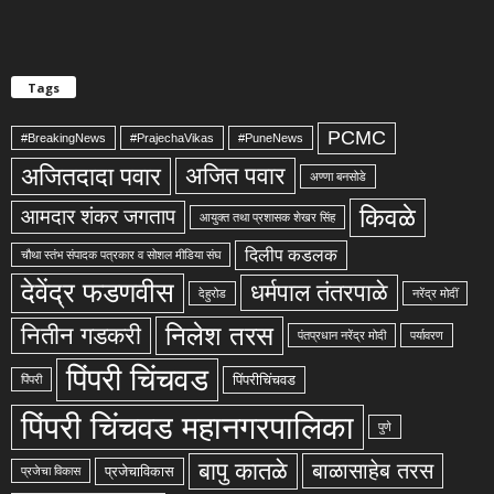
Tags
PCMC
#BreakingNews
#PrajechaVikas
#PuneNews
अजितदादा पवार
अजित पवार
अण्णा बनसोडे
किवळे
आमदार शंकर जगताप
आयुक्त तथा प्रशासक शेखर सिंह
दिलीप कडलक
चौथा स्तंभ संपादक पत्रकार व सोशल मीडिया संघ
देवेंद्र फडणवीस
धर्मपाल तंतरपाळे
देहुरोड
नरेंद्र मोदीं
निलेश तरस
नितीन गडकरी
पंतप्रधान नरेंद्र मोदी
पर्यावरण
पिंपरी चिंचवड
पिंपरीचिंचवड
पिंपरी
पिंपरी चिंचवड महानगरपालिका
पुणे
बापु कातळे
बाळासाहेब तरस
प्रजेचाविकास
प्रजेचा विकास