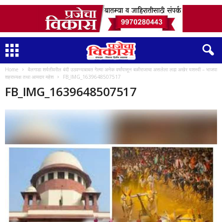
Home
बैलगाडा शर्यतीवरील बंदी उठवण्याबाबत गेल्या अनेक वर्षांपासून बळीराजाचा असलेला लढा अखेर यशस्वी – भाजपा
शहराध्यक्ष तथा आमदार महेश
FB_IMG_1639648507517
FB_IMG_1639648507517