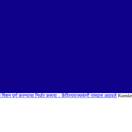
िशन पूर्ण करण्याचा निर्धार करूया – केंद्रियराज्यमंत्री रामदास आठवले
Ramdas