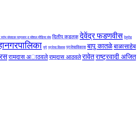
देवेंद्र फडणवीस
दिलीप कडलक
 स्तंभ संपादक पत्रकार व सोशल मीडिया संघ
देहुरोड
महानगरपालिका
बापु कातळे
बाळासाहेब
प्रजेचाविकास
पुणे
प्रजेचा विकास
तरस
रावेत
राष्ट्रवादी अजित
रामदास अाठवले
रामदास आठवले