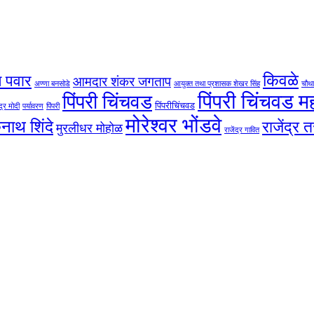
किवळे
 पवार
आमदार शंकर जगताप
अण्णा बनसोडे
आयुक्त तथा प्रशासक शेखर सिंह
चौथा
पिंपरी चिंचवड 
पिंपरी चिंचवड
पिंपरीचिंचवड
द्र मोदी
पर्यावरण
पिंपरी
मोरेश्वर भोंडवे
कनाथ शिंदे
राजेंद्र 
मुरलीधर मोहोळ
राजेंद्र गावित