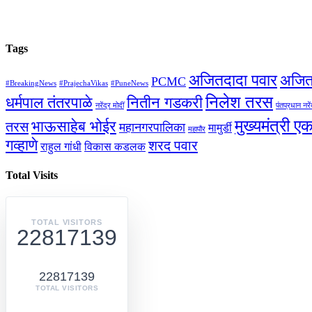
Tags
अजितदादा पवार
अजित
PCMC
#BreakingNews
#PrajechaVikas
#PuneNews
निलेश तरस
धर्मपाल तंतरपाळे
नितीन गडकरी
नरेंद्र मोदीं
पंतप्रधान नरें
मुख्यमंत्री ए
भाऊसाहेब भोईर
तरस
महानगरपालिका
मामुर्डी
महापौर
गव्हाणे
शरद पवार
राहुल गांधी
विकास कडलक
Total Visits
TOTAL VISITORS
22817139
22817139
TOTAL VISITORS