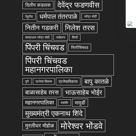
देवेंद्र फडणवीस
दिलीप कडलक
धर्मपाल तंतरपाळे
देहुरोड
नरेंद्र मोदीं
निलेश तरस
नितीन गडकरी
पंतप्रधान नरेंद्र मोदी
पर्यावरण
पिंपरी
पिंपरी चिंचवड
पिंपरीचिंचवड
पिंपरी चिंचवड
महानगरपालिका
बापु कातळे
प्रजेचाविकास
पुणे
प्रजेचा विकास
भाऊसाहेब भोईर
बाळासाहेब तरस
महानगरपालिका
मामुर्डी
महापौर
मुख्यमंत्री एकनाथ शिंदे
मोरेश्वर भोंडवे
मुरलीधर मोहोळ