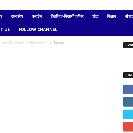
्र
राजकीय
क्राईम
शैक्षणिक-विद्यार्थी काॅर्नर
खेळ
विज्ञान
संपा
T US
FOLLOW CHANNEL
ा मुख्यमंत्री उद्धव ठाकरे यांचे विनम्र अभिवादन
1images
VI
Do 