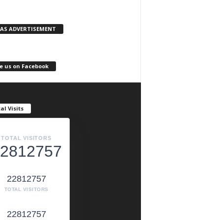
KAS ADVERTISEMENT
e us on Facebook
al Visits
TOTAL VISITORS
2812757
22812757
TOTAL VISITORS
22812757