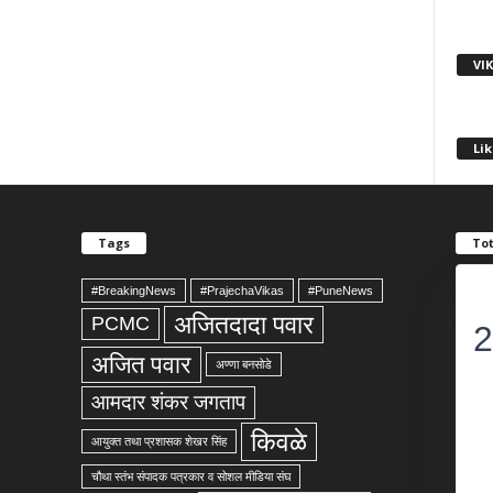
VI
Lik
Tags
Tot
#BreakingNews
#PrajechaVikas
#PuneNews
अजितदादा पवार
PCMC
2
अजित पवार
अण्णा बनसोडे
आमदार शंकर जगताप
किवळे
आयुक्त तथा प्रशासक शेखर सिंह
चौथा स्तंभ संपादक पत्रकार व सोशल मीडिया संघ