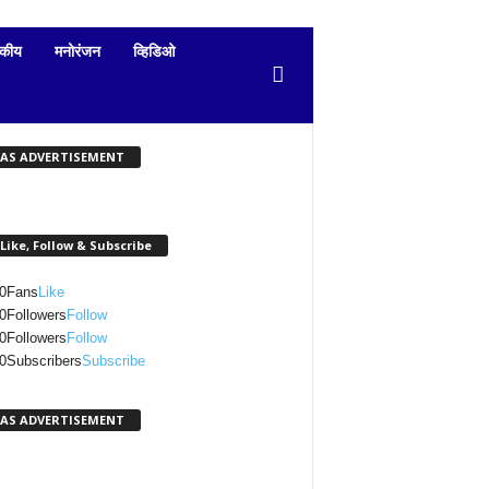
दकीय
मनोरंजन
व्हिडिओ
KAS ADVERTISEMENT
Like, Follow & Subscribe
0
Fans
Like
0
Followers
Follow
0
Followers
Follow
0
Subscribers
Subscribe
KAS ADVERTISEMENT