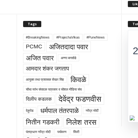
Lik
Tags
Tot
#BreakingNews
#PrajechaVikas
#PuneNews
अजितदादा पवार
PCMC
अजित पवार
अण्णा बनसोडे
आमदार शंकर जगताप
किवळे
आयुक्त तथा प्रशासक शेखर सिंह
चौथा स्तंभ संपादक पत्रकार व सोशल मीडिया संघ
देवेंद्र फडणवीस
दिलीप कडलक
धर्मपाल तंतरपाळे
देहुरोड
नरेंद्र मोदीं
निलेश तरस
नितीन गडकरी
पंतप्रधान नरेंद्र मोदी
पर्यावरण
पिंपरी