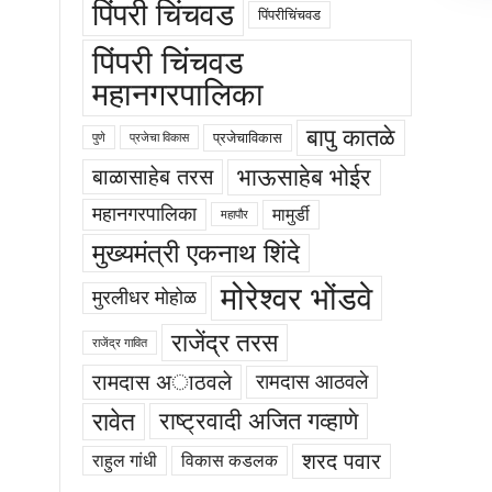
पिंपरी चिंचवड
पिंपरीचिंचवड
पिंपरी चिंचवड
महानगरपालिका
बापु कातळे
प्रजेचाविकास
पुणे
प्रजेचा विकास
भाऊसाहेब भोईर
बाळासाहेब तरस
महानगरपालिका
मामुर्डी
महापौर
मुख्यमंत्री एकनाथ शिंदे
मोरेश्वर भोंडवे
मुरलीधर मोहोळ
राजेंद्र तरस
राजेंद्र गावित
रामदास अाठवले
रामदास आठवले
रावेत
राष्ट्रवादी अजित गव्हाणे
शरद पवार
राहुल गांधी
विकास कडलक