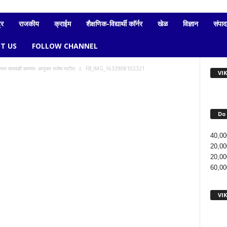
्र
राजकीय
क्राईम
शैक्षणिक-विद्यार्थी काॅर्नर
खेळ
विज्ञान
संपा
T US
FOLLOW CHANNEL
्‍यानवर कारवाही करणार- आयुक्त राजेश पाटील
FB_IMG_1632908102321
VI
Do 
40,00
20,00
20,00
60,00
VI