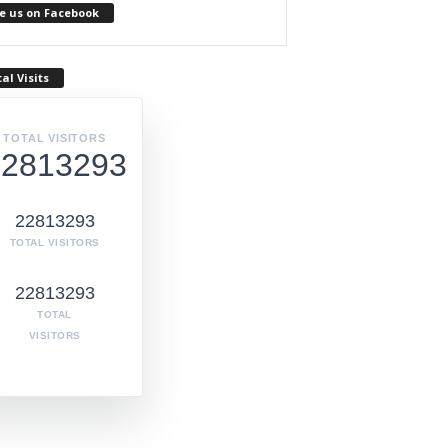
e us on Facebook
al Visits
TOTAL VISITORS
22813293
22813293
TOTAL VISITORS
22813293
TOTAL
VISITORS