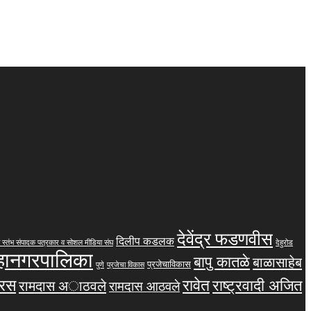
देवेंद्र फडणवीस
दिलीप कडलक
 स्तंभ संपादक पत्रकार व सोशल मीडिया संघ
देहुरोड
महानगरपालिका
बापु कातळे
बाळासाहेब
प्रजेचाविकास
पुणे
प्रजेचा विकास
तरस
रावेत
राष्ट्रवादी अजित
रामदास अाठवले
रामदास आठवले