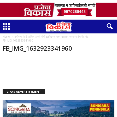
Home
पर्यावरण मंत्री आदित्य ठाकरे यांची इलेक्ट्रिक वाहन उत्पादन करणाऱ्या कंपनीस भेट
FB_IMG_1632923341960
FB_IMG_1632923341960
VIKAS ADVERTISEMENT