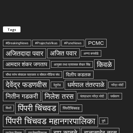
Tags
PCMC
#BreakingNews
#PrajechaVikas
#PuneNews
अजितदादा पवार
अजित पवार
अण्णा बनसोडे
किवळे
आमदार शंकर जगताप
आयुक्त तथा प्रशासक शेखर सिंह
दिलीप कडलक
चौथा स्तंभ संपादक पत्रकार व सोशल मीडिया संघ
देवेंद्र फडणवीस
धर्मपाल तंतरपाळे
देहुरोड
नरेंद्र मोदीं
निलेश तरस
नितीन गडकरी
पंतप्रधान नरेंद्र मोदी
पर्यावरण
पिंपरी चिंचवड
पिंपरीचिंचवड
पिंपरी
पिंपरी चिंचवड महानगरपालिका
पुणे
बापु कातळे
बाळासाहेब तरस
प्रजेचाविकास
प्रजेचा विकास