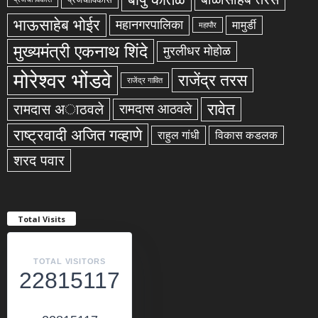
भाऊसाहेब भोईर
महानगरपालिका
मामुर्डी
महापौर
मुख्यमंत्री एकनाथ शिंदे
मुरलीधर मोहोळ
मोरेश्वर भोंडवे
राजेंद्र तरस
राजेंद्र गावित
रावेत
रामदास अाठवले
रामदास आठवले
राष्ट्रवादी अजित गव्हाणे
राहुल गांधी
विकास कडलक
शरद पवार
Total Visits
TOTAL VISITORS
22815117