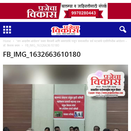
Home
‘जन आक्रोश आंदोलन’ फक्त शेतकरी आणि कामगारांचे नसून समाजातील सर्व घटकांचे प्रातिनिधीक आंदोलन –
डॉ. कैलास कदम
FB_IMG_1632663610180
FB_IMG_1632663610180