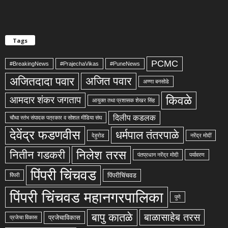
Tags
PCMC
#BreakingNews
#PrajechaVikas
#PuneNews
अजितदादा पवार
अजित पवार
अण्णा बनसोडे
किवळे
आमदार शंकर जगताप
आयुक्त तथा प्रशासक शेखर सिंह
दिलीप कडलक
चौथा स्तंभ संपादक पत्रकार व सोशल मीडिया संघ
देवेंद्र फडणवीस
धर्मपाल तंतरपाळे
देहुरोड
नरेंद्र मोदीं
निलेश तरस
नितीन गडकरी
पंतप्रधान नरेंद्र मोदी
पर्यावरण
पिंपरी चिंचवड
पिंपरीचिंचवड
पिंपरी
पिंपरी चिंचवड महानगरपालिका
पुणे
बापु कातळे
बाळासाहेब तरस
प्रजेचाविकास
प्रजेचा विकास