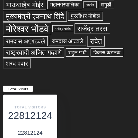
भाऊसाहेब भोईर
महानगरपालिका
मामुर्डी
महापौर
मुख्यमंत्री एकनाथ शिंदे
मुरलीधर मोहोळ
मोरेश्वर भोंडवे
राजेंद्र तरस
राजेंद्र गावित
रावेत
रामदास अाठवले
रामदास आठवले
राष्ट्रवादी अजित गव्हाणे
राहुल गांधी
विकास कडलक
शरद पवार
Total Visits
TOTAL VISITORS
22812124
22812124