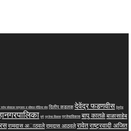
देवेंद्र फडणवीस
दिलीप कडलक
 स्तंभ संपादक पत्रकार व सोशल मीडिया संघ
देहुरोड
महानगरपालिका
बापु कातळे
बाळासाहेब
प्रजेचाविकास
पुणे
प्रजेचा विकास
तरस
रावेत
राष्ट्रवादी अजित
रामदास अाठवले
रामदास आठवले