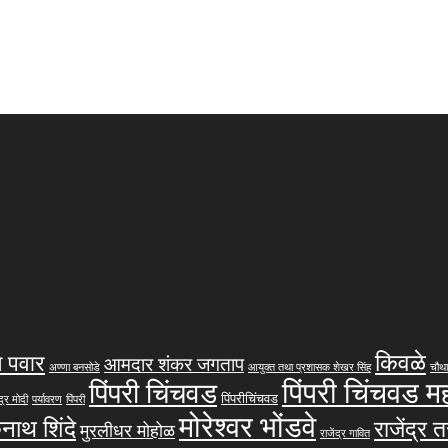
किवळे
 पवार
आमदार शंकर जगताप
अण्णा बनसोडे
आयुक्त तथा प्रशासक शेखर सिंह
चौथा
पिंपरी चिंचवड 
पिंपरी चिंचवड
पिंपरीचिंचवड
द्र मोदी
पर्यावरण
पिंपरी
मोरेश्वर भोंडवे
कनाथ शिंदे
राजेंद्र 
मुरलीधर मोहोळ
राजेंद्र गावित