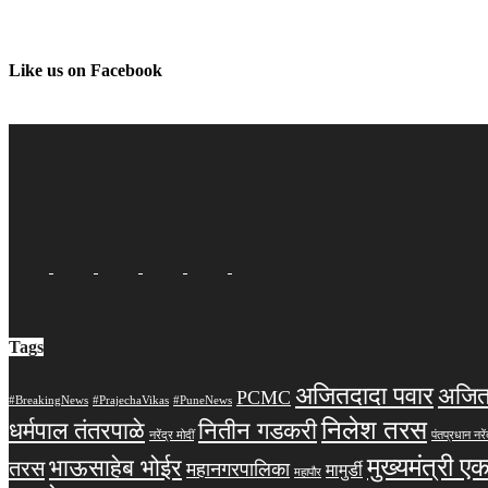
Like us on Facebook
Tags
अजितदादा पवार
अजित
PCMC
#BreakingNews
#PrajechaVikas
#PuneNews
निलेश तरस
धर्मपाल तंतरपाळे
नितीन गडकरी
नरेंद्र मोदीं
पंतप्रधान नरें
मुख्यमंत्री ए
भाऊसाहेब भोईर
तरस
महानगरपालिका
मामुर्डी
महापौर