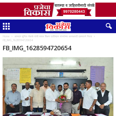
Home
आमदार सुनिल शेळके यांची मावळ शिक्षण प्रतिष्ठान संस्थेच्या अध्यक्षपदी एकमताने निवड
FB_IMG_1628594720654
FB_IMG_1628594720654