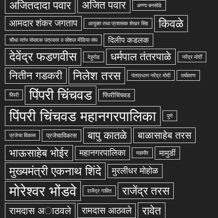
अजितदादा पवार
अजित पवार
अण्णा बनसोडे
किवळे
आमदार शंकर जगताप
आयुक्त तथा प्रशासक शेखर सिंह
दिलीप कडलक
चौथा स्तंभ संपादक पत्रकार व सोशल मीडिया संघ
देवेंद्र फडणवीस
धर्मपाल तंतरपाळे
देहुरोड
नरेंद्र मोदीं
निलेश तरस
नितीन गडकरी
पंतप्रधान नरेंद्र मोदी
पर्यावरण
पिंपरी चिंचवड
पिंपरीचिंचवड
पिंपरी
पिंपरी चिंचवड महानगरपालिका
पुणे
बापु कातळे
बाळासाहेब तरस
प्रजेचाविकास
प्रजेचा विकास
भाऊसाहेब भोईर
महानगरपालिका
मामुर्डी
महापौर
मुख्यमंत्री एकनाथ शिंदे
मुरलीधर मोहोळ
मोरेश्वर भोंडवे
राजेंद्र तरस
राजेंद्र गावित
रावेत
रामदास अाठवले
रामदास आठवले