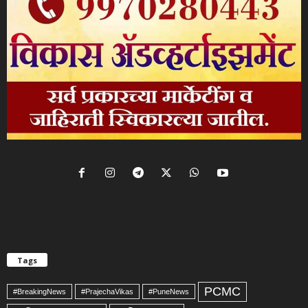
Tags
PCMC
#BreakingNews
#PrajechaVikas
#PuneNews