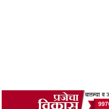
 06202608UNDEFINED31073587 SUNDAY35KUNDEFINED: AUG2026809AM26 83107 2026F 
2026 09AM31UNDEFINED('SUNDAY 9TH \2026F AUGUST 2026 07:35:06 AM');