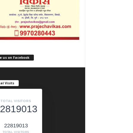
e us on Facebook
al Visits
TOTAL VISITORS
2819013
22819013
TOTAL VISITORS