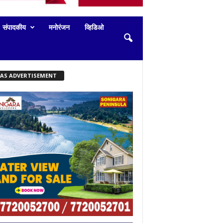
संपादकीय
मनोरंजन
व्हिडिओ
KAS ADVERTISEMENT