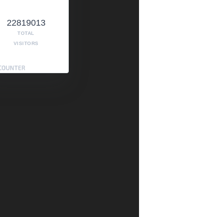
22819013
TOTAL
VISITORS