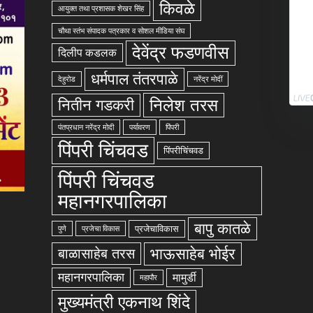
किवळे
आयुक्त तथा प्रशासक शेखर सिंह
चौथा स्तंभ संपादक पत्रकार व सोशल मीडिया संघ
देवेंद्र फडणवीस
दिलीप कडलक
धर्मपाल तंतरपाळे
देहुरोड
नरेंद्र मोदीं
निलेश तरस
नितीन गडकरी
पंतप्रधान नरेंद्र मोदी
पर्यावरण
पिंपरी
पिंपरी चिंचवड
पिंपरीचिंचवड
पिंपरी चिंचवड
महानगरपालिका
बापु कातळे
प्रजेचाविकास
पुणे
प्रजेचा विकास
भाऊसाहेब भोईर
बाळासाहेब तरस
महानगरपालिका
मामुर्डी
महापौर
मुख्यमंत्री एकनाथ शिंदे