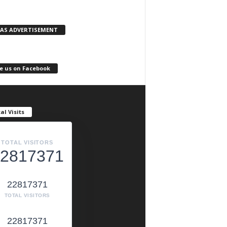
KAS ADVERTISEMENT
e us on Facebook
al Visits
TOTAL VISITORS
2817371
22817371
TOTAL VISITORS
22817371