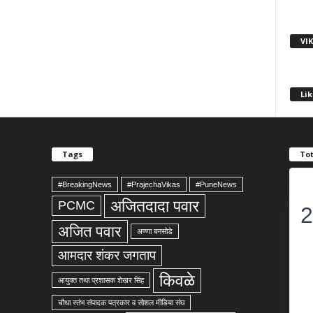
VI
Lik
Tags
Tot
#BreakingNews
#PrajechaVikas
#PuneNews
अजितदादा पवार
PCMC
2
अजित पवार
अण्णा बनसोडे
आमदार शंकर जगताप
किवळे
आयुक्त तथा प्रशासक शेखर सिंह
चौथा स्तंभ संपादक पत्रकार व सोशल मीडिया संघ