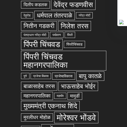
देवेंद्र फडणवीस
दिलीप कडलक
धर्मपाल तंतरपाळे
देहुरोड
नरेंद्र मोदीं
निलेश तरस
नितीन गडकरी
पंतप्रधान नरेंद्र मोदी
पर्यावरण
पिंपरी
पिंपरी चिंचवड
पिंपरीचिंचवड
पिंपरी चिंचवड
महानगरपालिका
बापु कातळे
प्रजेचाविकास
पुणे
प्रजेचा विकास
भाऊसाहेब भोईर
बाळासाहेब तरस
महानगरपालिका
मामुर्डी
महापौर
मुख्यमंत्री एकनाथ शिंदे
मोरेश्वर भोंडवे
मुरलीधर मोहोळ