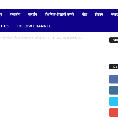
्र
राजकीय
क्राईम
शैक्षणिक-विद्यार्थी काॅर्नर
खेळ
विज्ञान
संपा
T US
FOLLOW CHANNEL
वण्याचे महिला आणि बालविकास मंत्रालयाचे आवाहन
FB_IMG_1625568539457
VI
Do 