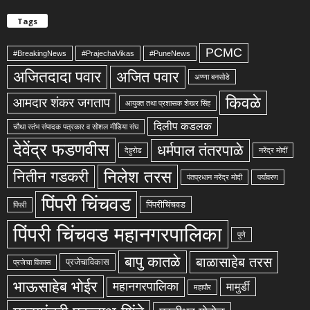
Tags
PCMC
#BreakingNews
#PrajechaVikas
#PuneNews
अजितदादा पवार
अजित पवार
अण्णा बनसोडे
किवळे
आमदार शंकर जगताप
आयुक्त तथा प्रशासक शेखर सिंह
दिलीप कडलक
चौथा स्तंभ संपादक पत्रकार व सोशल मीडिया संघ
देवेंद्र फडणवीस
धर्मपाल तंतरपाळे
देहुरोड
नरेंद्र मोदीं
निलेश तरस
नितीन गडकरी
पंतप्रधान नरेंद्र मोदी
पर्यावरण
पिंपरी चिंचवड
पिंपरीचिंचवड
पिंपरी
पिंपरी चिंचवड महानगरपालिका
पुणे
बापु कातळे
बाळासाहेब तरस
प्रजेचाविकास
प्रजेचा विकास
भाऊसाहेब भोईर
महानगरपालिका
मामुर्डी
महापौर