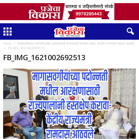
Home
मागासवर्गीयांच्या पदोन्नती मधील आरक्षणासाठी राज्यपालांनी हस्तक्षेत करावा- केंद्रीय राज्यमंत्री रामदास आठवले
FB_IMG_1621002692513
FB_IMG_1621002692513