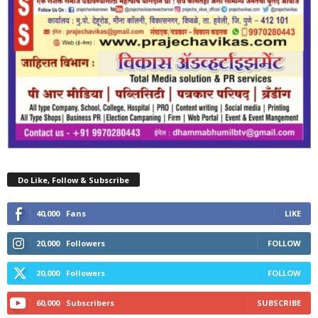
Do Like, Follow & Subscribe
40,000
Fans
LIKE
20,000
Followers
FOLLOW
20,000
Followers
FOLLOW
60,000
Subscribers
SUBSCRIBE