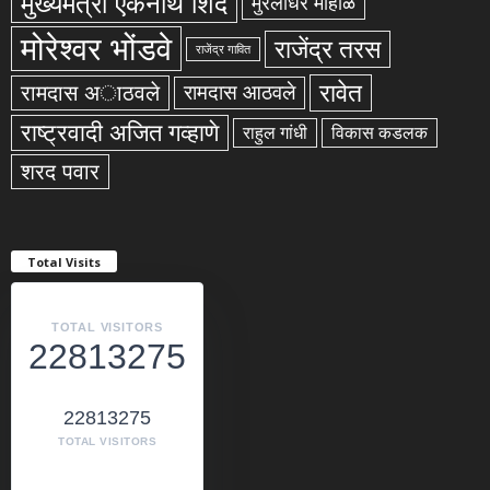
मुख्यमंत्री एकनाथ शिंदे
मुरलीधर मोहोळ
मोरेश्वर भोंडवे
राजेंद्र तरस
राजेंद्र गावित
रावेत
रामदास अाठवले
रामदास आठवले
राष्ट्रवादी अजित गव्हाणे
राहुल गांधी
विकास कडलक
शरद पवार
Total Visits
TOTAL VISITORS
22813275
22813275
TOTAL VISITORS