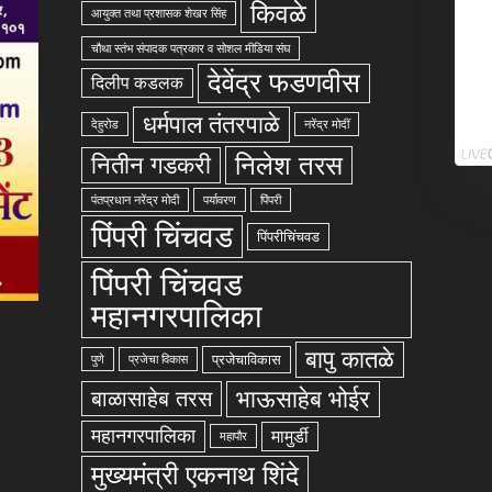
किवळे
आयुक्त तथा प्रशासक शेखर सिंह
चौथा स्तंभ संपादक पत्रकार व सोशल मीडिया संघ
देवेंद्र फडणवीस
दिलीप कडलक
धर्मपाल तंतरपाळे
देहुरोड
नरेंद्र मोदीं
निलेश तरस
नितीन गडकरी
पंतप्रधान नरेंद्र मोदी
पर्यावरण
पिंपरी
पिंपरी चिंचवड
पिंपरीचिंचवड
पिंपरी चिंचवड
महानगरपालिका
बापु कातळे
प्रजेचाविकास
पुणे
प्रजेचा विकास
भाऊसाहेब भोईर
बाळासाहेब तरस
महानगरपालिका
मामुर्डी
महापौर
मुख्यमंत्री एकनाथ शिंदे