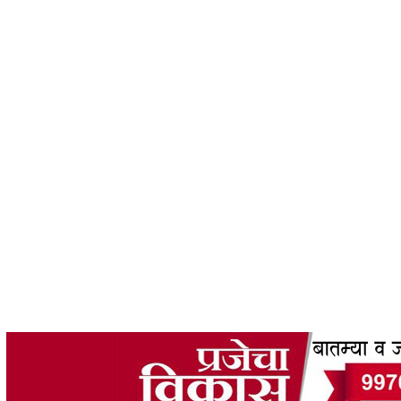
 59202608UNDEFINED31075887 THURSDAY58KUNDEFINED: AUG2026806PM26 83107 202
2026 06PM31UNDEFINED('THURSDAY 6TH \2026F AUGUST 2026 07:58:59 PM');