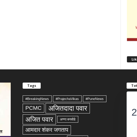
Lik
Tags
Tot
#BreakingNews
#PrajechaVikas
#PuneNews
अजितदादा पवार
PCMC
2
अजित पवार
अण्णा बनसोडे
आमदार शंकर जगताप