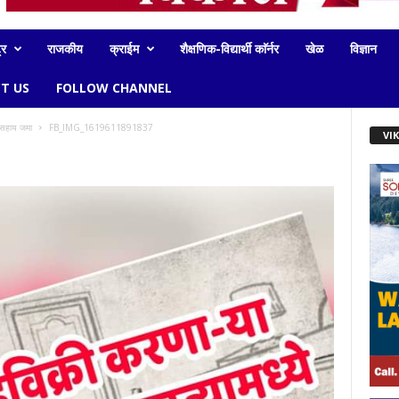
्र
राजकीय
क्राईम
शैक्षणिक-विद्यार्थी काॅर्नर
खेळ
विज्ञान
T US
FOLLOW CHANNEL
्थसहाय जमा
FB_IMG_1619611891837
VI