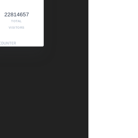
22814657
TOTAL
VISITORS