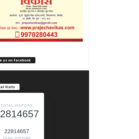
e us on Facebook
al Visits
TOTAL VISITORS
2814657
22814657
TOTAL VISITORS