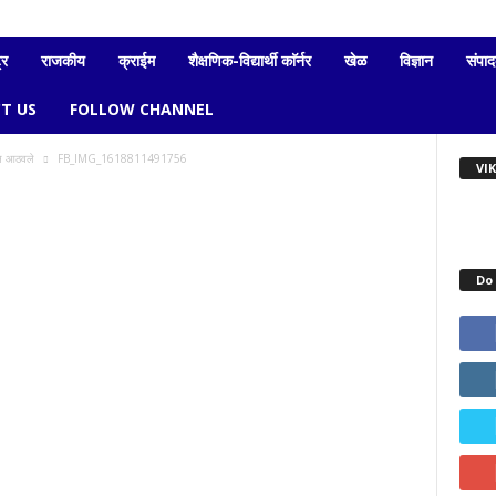
्र
राजकीय
क्राईम
शैक्षणिक-विद्यार्थी काॅर्नर
खेळ
विज्ञान
संपा
T US
FOLLOW CHANNEL
दास आठवले
FB_IMG_1618811491756
VI
Do 