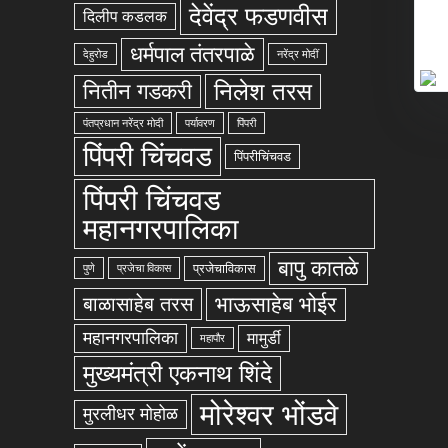
देवेंद्र फडणवीस
दिलीप कडलक
धर्मपाल तंतरपाळे
देहुरोड
नरेंद्र मोदीं
निलेश तरस
नितीन गडकरी
पंतप्रधान नरेंद्र मोदी
पर्यावरण
पिंपरी
पिंपरी चिंचवड
पिंपरीचिंचवड
पिंपरी चिंचवड
महानगरपालिका
बापु कातळे
प्रजेचाविकास
पुणे
प्रजेचा विकास
भाऊसाहेब भोईर
बाळासाहेब तरस
महानगरपालिका
मामुर्डी
महापौर
मुख्यमंत्री एकनाथ शिंदे
मोरेश्वर भोंडवे
मुरलीधर मोहोळ