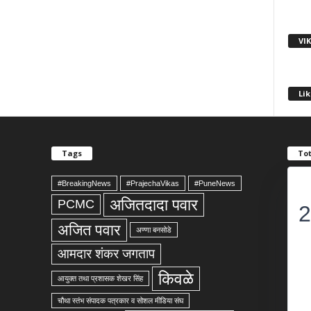
VI
Lik
Tags
Tot
#BreakingNews
#PrajechaVikas
#PuneNews
अजितदादा पवार
PCMC
2
अजित पवार
अण्णा बनसोडे
आमदार शंकर जगताप
किवळे
आयुक्त तथा प्रशासक शेखर सिंह
चौथा स्तंभ संपादक पत्रकार व सोशल मीडिया संघ