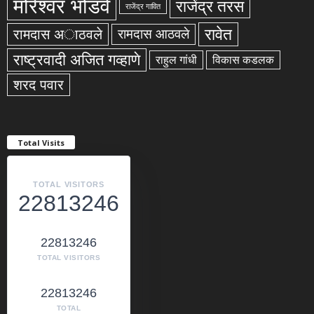
मोरेश्वर भोंडवे
राजेंद्र तरस
राजेंद्र गावित
रावेत
रामदास अाठवले
रामदास आठवले
राष्ट्रवादी अजित गव्हाणे
राहुल गांधी
विकास कडलक
शरद पवार
Total Visits
TOTAL VISITORS
22813246
22813246
TOTAL VISITORS
22813246
TOTAL