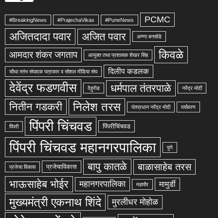
PCMC
#BreakingNews
#PrajechaVikas
#PuneNews
अजितदादा पवार
अजित पवार
अण्णा बनसोडे
किवळे
आमदार शंकर जगताप
आयुक्त तथा प्रशासक शेखर सिंह
दिलीप कडलक
चौथा स्तंभ संपादक पत्रकार व सोशल मीडिया संघ
देवेंद्र फडणवीस
धर्मपाल तंतरपाळे
देहुरोड
नरेंद्र मोदीं
निलेश तरस
नितीन गडकरी
पंतप्रधान नरेंद्र मोदी
पर्यावरण
पिंपरी चिंचवड
पिंपरीचिंचवड
पिंपरी
पिंपरी चिंचवड महानगरपालिका
पुणे
बापु कातळे
बाळासाहेब तरस
प्रजेचाविकास
प्रजेचा विकास
भाऊसाहेब भोईर
महानगरपालिका
मामुर्डी
महापौर
मुख्यमंत्री एकनाथ शिंदे
मुरलीधर मोहोळ