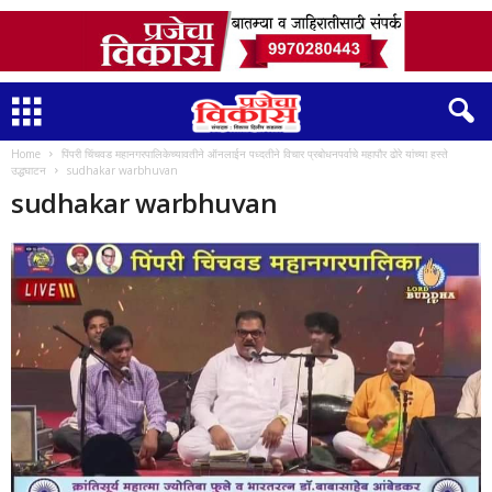
Home
पिंपरी चिंचवड महानगरपालिकेच्यावतीने ऑनलाईन पध्दतीने विचार प्रबोधनपर्वाचे महापौर ढोरे यांच्या हस्ते
उद्धघाटन
sudhakar warbhuvan
sudhakar warbhuvan