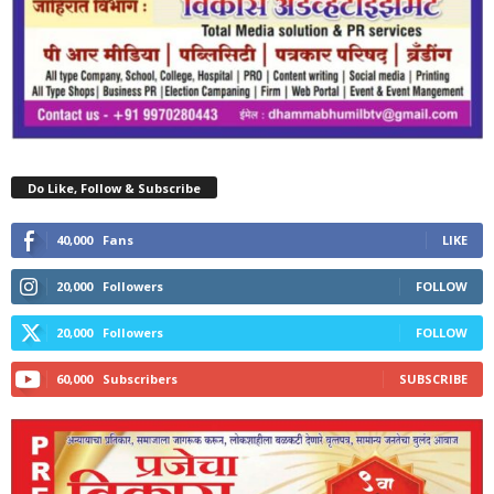
Do Like, Follow & Subscribe
40,000
Fans
LIKE
20,000
Followers
FOLLOW
20,000
Followers
FOLLOW
60,000
Subscribers
SUBSCRIBE