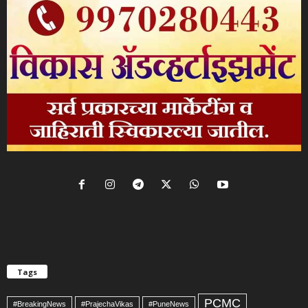
Tags
PCMC
#BreakingNews
#PrajechaVikas
#PuneNews