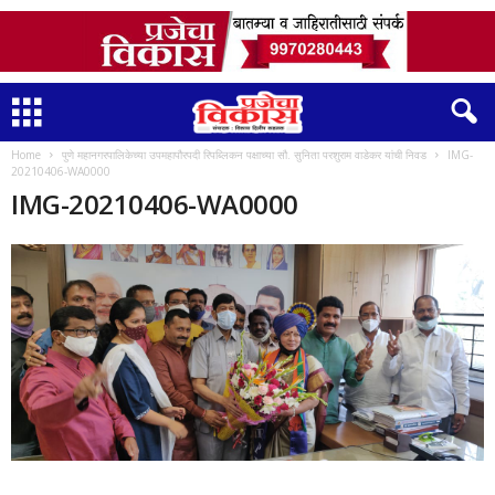
Home
पुणे महानगरपालिकेच्या उपमहापौरपदी रिपब्लिकन पक्षाच्या सौ. सुनिता परशुराम वाडेकर यांची निवड
IMG-
20210406-WA0000
IMG-20210406-WA0000