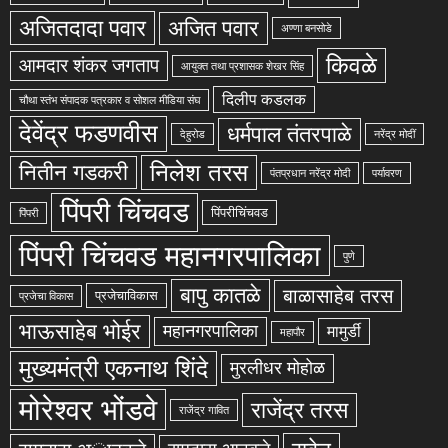
अजितदादा पवार
अजित पवार
अण्णा बनसोडे
किवळे
आमदार शंकर जगताप
आयुक्त तथा प्रशासक शेखर सिंह
दिलीप कडलक
चौथा स्तंभ संपादक पत्रकार व सोशल मीडिया संघ
देवेंद्र फडणवीस
धर्मपाल तंतरपाळे
देहुरोड
नरेंद्र मोदीं
निलेश तरस
नितीन गडकरी
पंतप्रधान नरेंद्र मोदी
पर्यावरण
पिंपरी चिंचवड
पिंपरीचिंचवड
पिंपरी
पिंपरी चिंचवड महानगरपालिका
पुणे
बापु कातळे
बाळासाहेब तरस
प्रजेचाविकास
प्रजेचा विकास
भाऊसाहेब भोईर
महानगरपालिका
मामुर्डी
महापौर
मुख्यमंत्री एकनाथ शिंदे
मुरलीधर मोहोळ
मोरेश्वर भोंडवे
राजेंद्र तरस
राजेंद्र गावित