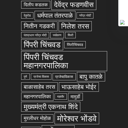
देवेंद्र फडणवीस
दिलीप कडलक
धर्मपाल तंतरपाळे
देहुरोड
नरेंद्र मोदीं
निलेश तरस
नितीन गडकरी
पंतप्रधान नरेंद्र मोदी
पर्यावरण
पिंपरी
पिंपरी चिंचवड
पिंपरीचिंचवड
पिंपरी चिंचवड
महानगरपालिका
बापु कातळे
प्रजेचाविकास
पुणे
प्रजेचा विकास
भाऊसाहेब भोईर
बाळासाहेब तरस
महानगरपालिका
मामुर्डी
महापौर
मुख्यमंत्री एकनाथ शिंदे
मोरेश्वर भोंडवे
मुरलीधर मोहोळ