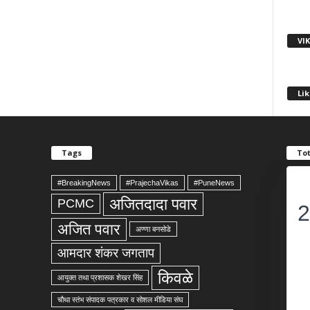
VI
Lik
Tags
Tot
#BreakingNews
#PrajechaVikas
#PuneNews
अजितदादा पवार
PCMC
2
अजित पवार
अण्णा बनसोडे
आमदार शंकर जगताप
किवळे
आयुक्त तथा प्रशासक शेखर सिंह
चौथा स्तंभ संपादक पत्रकार व सोशल मीडिया संघ