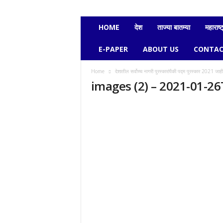
e
c
h
HOME
देश
ताज्या बातम्या
महाराष्ट
a
v
E-PAPER
ABOUT US
CONTAC
i
k
Home
देशातील सर्वोच्च नागरी पुरस्कारांपैकी पद्म पुरस्कार 2021 जाही
a
images (2) – 2021-01-2
s