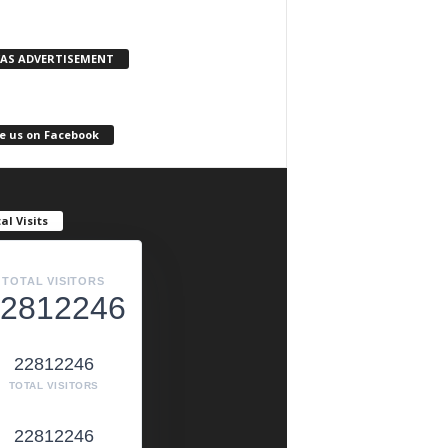
KAS ADVERTISEMENT
e us on Facebook
al Visits
TOTAL VISITORS
2812246
22812246
TOTAL VISITORS
22812246