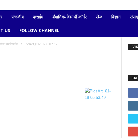
्र
राजकीय
क्राईम
शैक्षणिक-विद्यार्थी काॅर्नर
खेळ
विज्ञान
संपा
T US
FOLLOW CHANNEL
ांच्या उपस्थितीत
PicsArt_01-18-06.02.12
VI
Do 