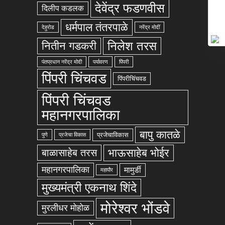
देवेंद्र फडणवीस
दिलीप कडलक
धर्मपाल तंतरपाळे
देहुरोड
नरेंद्र मोदीं
निलेश तरस
नितीन गडकरी
पंतप्रधान नरेंद्र मोदी
पर्यावरण
पिंपरी
पिंपरी चिंचवड
पिंपरीचिंचवड
पिंपरी चिंचवड
महानगरपालिका
बापु कातळे
प्रजेचाविकास
पुणे
प्रजेचा विकास
भाऊसाहेब भोईर
बाळासाहेब तरस
महानगरपालिका
मामुर्डी
महापौर
मुख्यमंत्री एकनाथ शिंदे
मोरेश्वर भोंडवे
मुरलीधर मोहोळ