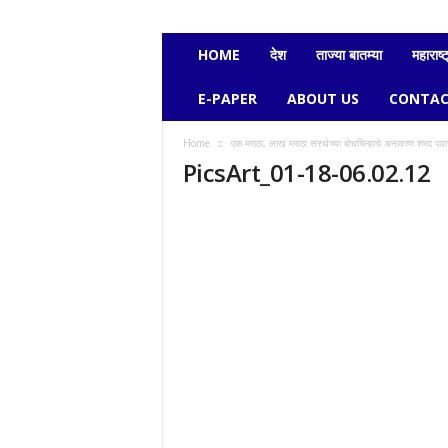
e
c
h
HOME
देश
ताज्या बातम्या
महाराष्ट
a
v
E-PAPER
ABOUT US
CONTAC
i
k
Home
एक मराठा, लाख मराठा संस्थेच्या बोधचिन्हाचे अनावरण शरद पवार
a
PicsArt_01-18-06.02.12
s