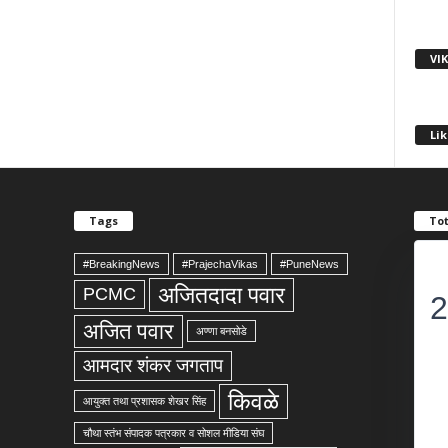
VI
Lik
Tags
Tot
#BreakingNews
#PrajechaVikas
#PuneNews
अजितदादा पवार
PCMC
2
अजित पवार
अण्णा बनसोडे
आमदार शंकर जगताप
किवळे
आयुक्त तथा प्रशासक शेखर सिंह
चौथा स्तंभ संपादक पत्रकार व सोशल मीडिया संघ