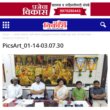
Home
कामगार न्यायालय आणि कामगार उपआयुक्तांचे कार्यालय पिंपरीत सुरु करावे- डाॅ.भारती चव्हाण
PicsArt_01-14-03.07.30
PicsArt_01-14-03.07.30