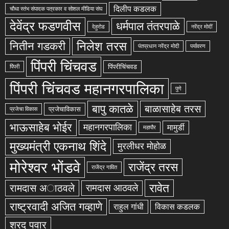
दिलीप कडलक
चौथा स्तंभ संपादक पत्रकार व सोशल मीडिया संघ
देवेंद्र फडणवीस
धर्मपाल तंतरपाळे
देहुरोड
नरेंद्र मोदीं
निलेश तरस
नितीन गडकरी
पंतप्रधान नरेंद्र मोदी
पर्यावरण
पिंपरी चिंचवड
पिंपरीचिंचवड
पिंपरी
पिंपरी चिंचवड महानगरपालिका
पुणे
बापु कातळे
बाळासाहेब तरस
प्रजेचाविकास
प्रजेचा विकास
भाऊसाहेब भोईर
महानगरपालिका
मामुर्डी
महापौर
मुख्यमंत्री एकनाथ शिंदे
मुरलीधर मोहोळ
मोरेश्वर भोंडवे
राजेंद्र तरस
राजेंद्र गावित
रावेत
रामदास अाठवले
रामदास आठवले
राष्ट्रवादी अजित गव्हाणे
राहुल गांधी
विकास कडलक
शरद पवार