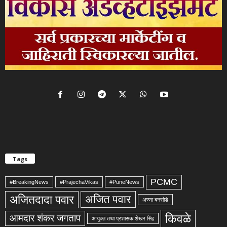
Tags
PCMC
#BreakingNews
#PrajechaVikas
#PuneNews
अजितदादा पवार
अजित पवार
अण्णा बनसोडे
किवळे
आमदार शंकर जगताप
आयुक्त तथा प्रशासक शेखर सिंह