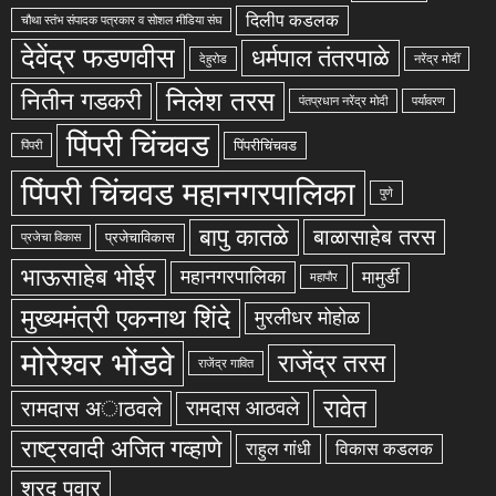
दिलीप कडलक
चौथा स्तंभ संपादक पत्रकार व सोशल मीडिया संघ
देवेंद्र फडणवीस
धर्मपाल तंतरपाळे
देहुरोड
नरेंद्र मोदीं
निलेश तरस
नितीन गडकरी
पंतप्रधान नरेंद्र मोदी
पर्यावरण
पिंपरी चिंचवड
पिंपरीचिंचवड
पिंपरी
पिंपरी चिंचवड महानगरपालिका
पुणे
बापु कातळे
बाळासाहेब तरस
प्रजेचाविकास
प्रजेचा विकास
भाऊसाहेब भोईर
महानगरपालिका
मामुर्डी
महापौर
मुख्यमंत्री एकनाथ शिंदे
मुरलीधर मोहोळ
मोरेश्वर भोंडवे
राजेंद्र तरस
राजेंद्र गावित
रावेत
रामदास अाठवले
रामदास आठवले
राष्ट्रवादी अजित गव्हाणे
राहुल गांधी
विकास कडलक
शरद पवार