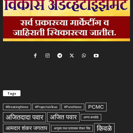
Tags
PCMC
#BreakingNews
#PrajechaVikas
#PuneNews
अजितदादा पवार
अजित पवार
अण्णा बनसोडे
किवळे
आमदार शंकर जगताप
आयुक्त तथा प्रशासक शेखर सिंह