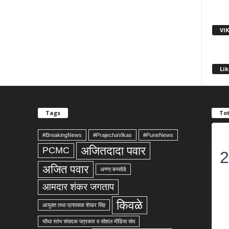
VI
Lik
Tags
Tot
#BreakingNews
#PrajechaVikas
#PuneNews
अजितदादा पवार
PCMC
2
अजित पवार
अण्णा बनसोडे
आमदार शंकर जगताप
किवळे
आयुक्त तथा प्रशासक शेखर सिंह
चौथा स्तंभ संपादक पत्रकार व सोशल मीडिया संघ