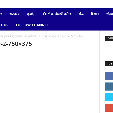
्र
राजकीय
क्राईम
शैक्षणिक-विद्यार्थी काॅर्नर
खेळ
विज्ञान
संपा
T US
FOLLOW CHANNEL
ंजय मुंडे यांनी फुले वाड्यात केले अभिवादन
phule-wada-news-pune-2-750x375
VI
-2-750×375
Do 