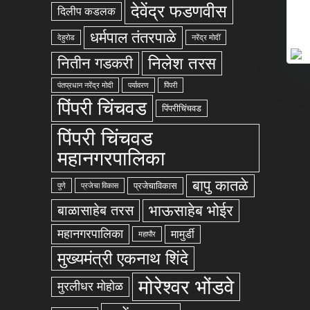
देवेंद्र फडणवीस
दिलीप कडलक
धर्मपाल तंतरपाळे
देहुरोड
नरेंद्र मोदीं
निलेश तरस
नितीन गडकरी
पंतप्रधान नरेंद्र मोदी
पर्यावरण
पिंपरी
पिंपरी चिंचवड
पिंपरीचिंचवड
पिंपरी चिंचवड
महानगरपालिका
बापु कातळे
प्रजेचाविकास
पुणे
प्रजेचा विकास
भाऊसाहेब भोईर
बाळासाहेब तरस
महानगरपालिका
मामुर्डी
महापौर
मुख्यमंत्री एकनाथ शिंदे
मोरेश्वर भोंडवे
मुरलीधर मोहोळ