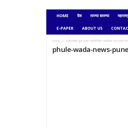
e
c
h
HOME
देश
ताज्या बातम्या
महाराष्ट
a
v
E-PAPER
ABOUT US
CONTAC
i
k
Home
सावित्रीबाई फुले यांच्या जयंतीनिमित्त सामाजिक न्याय मंत्री धन
a
phule-wada-news-pune
s