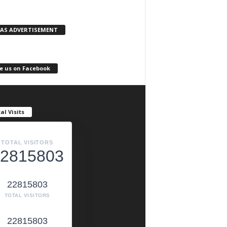
KAS ADVERTISEMENT
e us on Facebook
al Visits
TOTAL VISITORS
2815803
22815803
TOTAL VISITORS
22815803