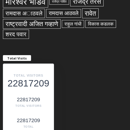
मोरेश्वर भोंडवे
राजेंद्र तरस
राजेंद्र गावित
रावेत
रामदास अाठवले
रामदास आठवले
राष्ट्रवादी अजित गव्हाणे
राहुल गांधी
विकास कडलक
शरद पवार
Total Visits
TOTAL VISITORS
22817209
22817209
TOTAL VISITORS
22817209
TOTAL