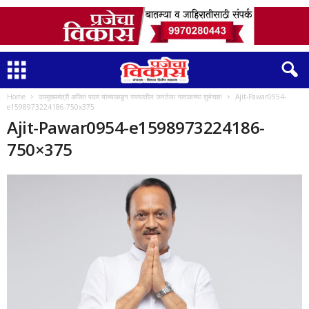
Home
उपमुख्यमंत्री अजित पवार यांच्याकडून राज्यातील जनतेला नाताळच्या शुभेच्छा!
Ajit-Pawar0954-
e1598973224186-750x375
Ajit-Pawar0954-e1598973224186-
750×375