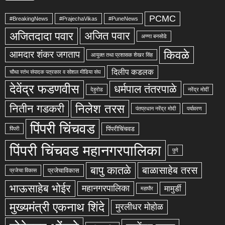
PCMC
#BreakingNews
#PrajechaVikas
#PuneNews
अजितदादा पवार
अजित पवार
अण्णा बनसोडे
किवळे
आमदार शंकर जगताप
आयुक्त तथा प्रशासक शेखर सिंह
दिलीप कडलक
चौथा स्तंभ संपादक पत्रकार व सोशल मीडिया संघ
देवेंद्र फडणवीस
धर्मपाल तंतरपाळे
देहुरोड
नरेंद्र मोदीं
निलेश तरस
नितीन गडकरी
पंतप्रधान नरेंद्र मोदी
पर्यावरण
पिंपरी चिंचवड
पिंपरीचिंचवड
पिंपरी
पिंपरी चिंचवड महानगरपालिका
पुणे
बापु कातळे
बाळासाहेब तरस
प्रजेचाविकास
प्रजेचा विकास
भाऊसाहेब भोईर
महानगरपालिका
मामुर्डी
महापौर
मुख्यमंत्री एकनाथ शिंदे
मुरलीधर मोहोळ