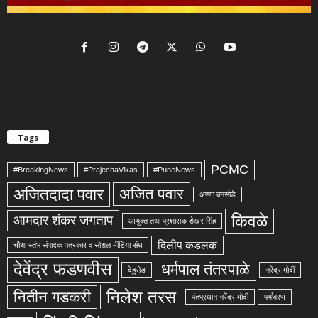
Tags
PCMC
#BreakingNews
#PrajechaVikas
#PuneNews
अजितदादा पवार
अजित पवार
अण्णा बनसोडे
किवळे
आमदार शंकर जगताप
आयुक्त तथा प्रशासक शेखर सिंह
दिलीप कडलक
चौथा स्तंभ संपादक पत्रकार व सोशल मीडिया संघ
देवेंद्र फडणवीस
धर्मपाल तंतरपाळे
देहुरोड
नरेंद्र मोदीं
निलेश तरस
नितीन गडकरी
पंतप्रधान नरेंद्र मोदी
पर्यावरण