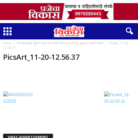
Home
निगडी-महाराष्र्ट मुस्लिम फ्रंट च्या वतीने रुपीनगर मध्ये टिपु सुलतान जयंती साजरी
PicsArt_11-20-
12.56.37
PicsArt_11-20-12.56.37
VIKAS ADVERTISEMENT