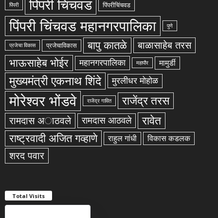
पिंपरी चिंचवड
पिंपरीचिंचवड
पिंपरी
पिंपरी चिंचवड महानगरपालिका
पुणे
बापु कातळे
बाळासाहेब तरस
प्रजेचाविकास
प्रजेचा विकास
भाऊसाहेब भोईर
महानगरपालिका
मामुर्डी
महापौर
मुख्यमंत्री एकनाथ शिंदे
मुरलीधर मोहोळ
मोरेश्वर भोंडवे
राजेंद्र तरस
राजेंद्र गावित
रावेत
रामदास अाठवले
रामदास आठवले
राष्ट्रवादी अजित गव्हाणे
राहुल गांधी
विकास कडलक
शरद पवार
Total Visits