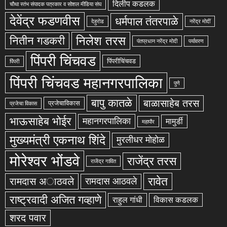
दिलीप कडलक
चौथा स्तंभ संपादक पत्रकार व सोशल मीडिया संघ
देवेंद्र फडणवीस
धर्मपाल तंतरपाळे
देहुरोड
नरेंद्र मोदीं
निलेश तरस
नितीन गडकरी
पंतप्रधान नरेंद्र मोदी
पर्यावरण
पिंपरी चिंचवड
पिंपरीचिंचवड
पिंपरी
पिंपरी चिंचवड महानगरपालिका
पुणे
बापु कातळे
बाळासाहेब तरस
प्रजेचाविकास
प्रजेचा विकास
भाऊसाहेब भोईर
महानगरपालिका
मामुर्डी
महापौर
मुख्यमंत्री एकनाथ शिंदे
मुरलीधर मोहोळ
मोरेश्वर भोंडवे
राजेंद्र तरस
राजेंद्र गावित
रावेत
रामदास अाठवले
रामदास आठवले
राष्ट्रवादी अजित गव्हाणे
राहुल गांधी
विकास कडलक
शरद पवार