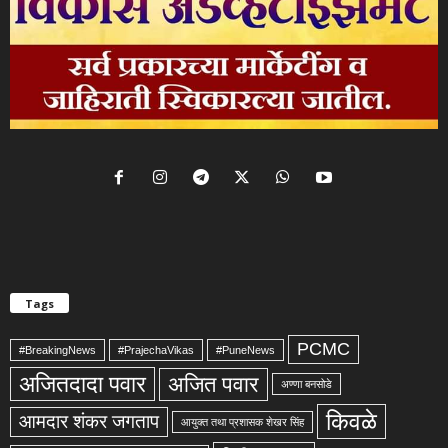
Tags
PCMC
#BreakingNews
#PrajechaVikas
#PuneNews
अजितदादा पवार
अजित पवार
अण्णा बनसोडे
किवळे
आमदार शंकर जगताप
आयुक्त तथा प्रशासक शेखर सिंह