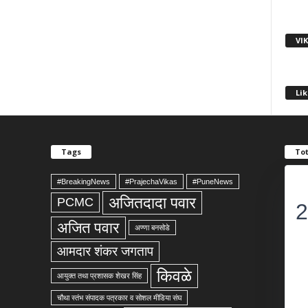
VI
Lik
Tags
Tot
#BreakingNews
#PrajechaVikas
#PuneNews
अजितदादा पवार
PCMC
2
अजित पवार
अण्णा बनसोडे
आमदार शंकर जगताप
किवळे
आयुक्त तथा प्रशासक शेखर सिंह
चौथा स्तंभ संपादक पत्रकार व सोशल मीडिया संघ