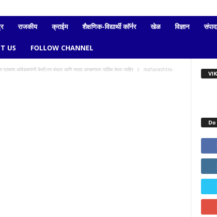
्र
राजकीय
क्राईम
शैक्षणिक-विद्यार्थी काॅर्नर
खेळ
विज्ञान
संपा
T US
FOLLOW CHANNEL
्रकाश आंबेडकरांनी केली;तर बंदला आणि मराठा आरक्षणाला पाठिंबा केला जाहिर
maharashtra-
VI
Do 