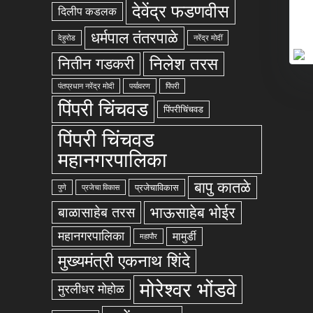
देवेंद्र फडणवीस
दिलीप कडलक
धर्मपाल तंतरपाळे
देहुरोड
नरेंद्र मोदीं
निलेश तरस
नितीन गडकरी
पंतप्रधान नरेंद्र मोदी
पर्यावरण
पिंपरी
पिंपरी चिंचवड
पिंपरीचिंचवड
पिंपरी चिंचवड
महानगरपालिका
बापु कातळे
प्रजेचाविकास
पुणे
प्रजेचा विकास
भाऊसाहेब भोईर
बाळासाहेब तरस
महानगरपालिका
मामुर्डी
महापौर
मुख्यमंत्री एकनाथ शिंदे
मोरेश्वर भोंडवे
मुरलीधर मोहोळ