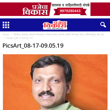
Home
शिवसेना खासदार ओमराजे निंबाळकर यांच्यावर हल्ला करणारा आरोपी जेलमधून फरार; पोलिसांकडुन शोध सुरु
PicsArt_08-17-09.05.19
PicsArt_08-17-09.05.19