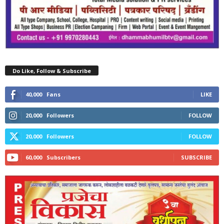
Do Like, Follow & Subscribe
40,000
Fans
LIKE
20,000
Followers
FOLLOW
20,000
Followers
FOLLOW
60,000
Subscribers
SUBSCRIBE