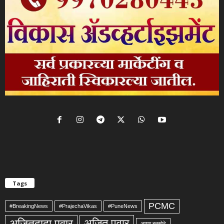
Tags
PCMC
#BreakingNews
#PrajechaVikas
#PuneNews
अजितदादा पवार
अजित पवार
अण्णा बनसोडे