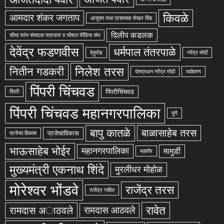
किवळे
आमदार शंकर जगताप
आयुक्त तथा प्रशासक शेखर सिंह
दिलीप कडलक
चौथा स्तंभ संपादक पत्रकार व सोशल मीडिया संघ
देवेंद्र फडणवीस
धर्मपाल तंतरपाळे
देहुरोड
नरेंद्र मोदीं
निलेश तरस
नितीन गडकरी
पंतप्रधान नरेंद्र मोदी
पर्यावरण
पिंपरी चिंचवड
पिंपरीचिंचवड
पिंपरी
पिंपरी चिंचवड महानगरपालिका
पुणे
बापु कातळे
बाळासाहेब तरस
प्रजेचाविकास
प्रजेचा विकास
भाऊसाहेब भोईर
महानगरपालिका
मामुर्डी
महापौर
मुख्यमंत्री एकनाथ शिंदे
मुरलीधर मोहोळ
मोरेश्वर भोंडवे
राजेंद्र तरस
राजेंद्र गावित
रावेत
रामदास अाठवले
रामदास आठवले