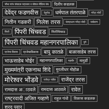
दिलीप कडलक
चौथा स्तंभ संपादक पत्रकार व सोशल मीडिया संघ
देवेंद्र फडणवीस
धर्मपाल तंतरपाळे
देहुरोड
नरेंद्र मोदीं
निलेश तरस
नितीन गडकरी
पंतप्रधान नरेंद्र मोदी
पर्यावरण
पिंपरी चिंचवड
पिंपरीचिंचवड
पिंपरी
पिंपरी चिंचवड महानगरपालिका
पुणे
बापु कातळे
बाळासाहेब तरस
प्रजेचाविकास
प्रजेचा विकास
भाऊसाहेब भोईर
महानगरपालिका
मामुर्डी
महापौर
मुख्यमंत्री एकनाथ शिंदे
मुरलीधर मोहोळ
मोरेश्वर भोंडवे
राजेंद्र तरस
राजेंद्र गावित
रावेत
रामदास अाठवले
रामदास आठवले
राष्ट्रवादी अजित गव्हाणे
राहुल गांधी
विकास कडलक
शरद पवार