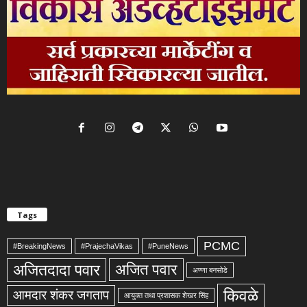
Tags
PCMC
#BreakingNews
#PrajechaVikas
#PuneNews
अजितदादा पवार
अजित पवार
अण्णा बनसोडे
किवळे
आमदार शंकर जगताप
आयुक्त तथा प्रशासक शेखर सिंह