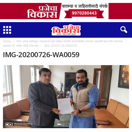
Home
गेल्या अनेक वर्षांपासून रखडलेल्या पुणे नाशिक राष्ट्रीय महामार्गावरील बायपास रस्त्यांची कामे मार्गी लावण्यात
खासदार डॉ. अमोल कोल्हे यांना यश
IMG-20200726-WA0059
IMG-20200726-WA0059