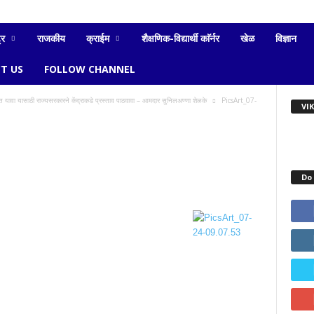
्र
राजकीय
क्राईम
शैक्षणिक-विद्यार्थी काॅर्नर
खेळ
विज्ञान
T US
FOLLOW CHANNEL
त यावा यासाठी राज्यसरकारने केंद्राकडे प्रस्ताव पाठवावा – आमदार सुनिलअण्णा शेळके
PicsArt_07-
VI
Do 