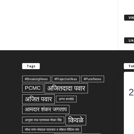
VI
Lik
Tags
Tot
#BreakingNews
#PrajechaVikas
#PuneNews
अजितदादा पवार
PCMC
2
अजित पवार
अण्णा बनसोडे
आमदार शंकर जगताप
किवळे
आयुक्त तथा प्रशासक शेखर सिंह
चौथा स्तंभ संपादक पत्रकार व सोशल मीडिया संघ