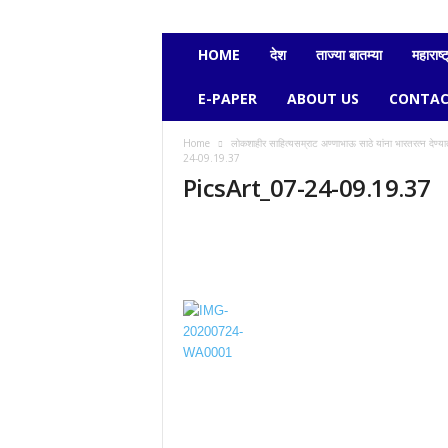
e
c
h
HOME
देश
ताज्या बातम्या
महाराष्ट
a
v
E-PAPER
ABOUT US
CONTAC
i
k
Home
लोकशाहीर साहित्यसम्राट अण्णाभाऊ साठे यांना भारतरत्न देण्या
a
24-09.19.37
s
PicsArt_07-24-09.19.37