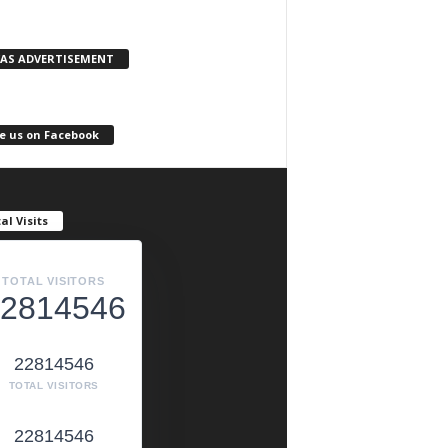
KAS ADVERTISEMENT
e us on Facebook
al Visits
TOTAL VISITORS
2814546
22814546
TOTAL VISITORS
22814546