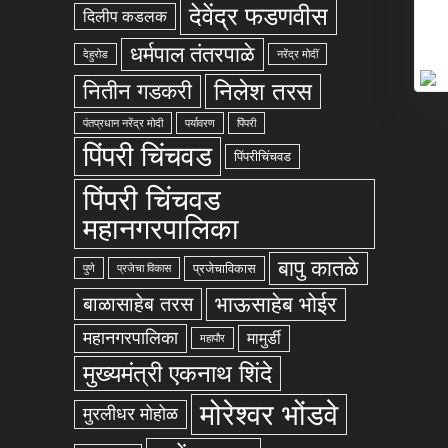
देवेंद्र फडणवीस
दिलीप कडलक
धर्मपाल तंतरपाळे
देहुरोड
नरेंद्र मोदीं
निलेश तरस
नितीन गडकरी
पंतप्रधान नरेंद्र मोदी
पर्यावरण
पिंपरी
पिंपरी चिंचवड
पिंपरीचिंचवड
पिंपरी चिंचवड
महानगरपालिका
बापु कातळे
प्रजेचाविकास
पुणे
प्रजेचा विकास
भाऊसाहेब भोईर
बाळासाहेब तरस
महानगरपालिका
मामुर्डी
महापौर
मुख्यमंत्री एकनाथ शिंदे
मोरेश्वर भोंडवे
मुरलीधर मोहोळ