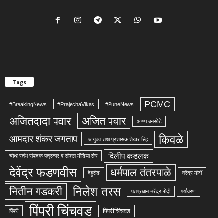
Tags
PCMC
#BreakingNews
#PrajechaVikas
#PuneNews
अजितदादा पवार
अजित पवार
अण्णा बनसोडे
किवळे
आमदार शंकर जगताप
आयुक्त तथा प्रशासक शेखर सिंह
दिलीप कडलक
चौथा स्तंभ संपादक पत्रकार व सोशल मीडिया संघ
देवेंद्र फडणवीस
धर्मपाल तंतरपाळे
देहुरोड
नरेंद्र मोदीं
निलेश तरस
नितीन गडकरी
पंतप्रधान नरेंद्र मोदी
पर्यावरण
पिंपरी चिंचवड
पिंपरीचिंचवड
पिंपरी