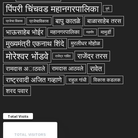
पिंपरी चिंचवड महानगरपालिका
पुणे
बापु कातळे
बाळासाहेब तरस
प्रजेचाविकास
प्रजेचा विकास
भाऊसाहेब भोईर
महानगरपालिका
मामुर्डी
महापौर
मुख्यमंत्री एकनाथ शिंदे
मुरलीधर मोहोळ
मोरेश्वर भोंडवे
राजेंद्र तरस
राजेंद्र गावित
रावेत
रामदास अाठवले
रामदास आठवले
राष्ट्रवादी अजित गव्हाणे
राहुल गांधी
विकास कडलक
शरद पवार
Total Visits
TOTAL VISITORS