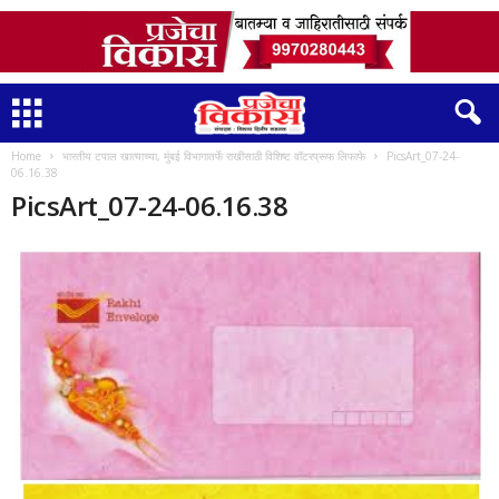
Home
भारतीय टपाल खात्याच्या, मुंबई विभागातर्फे राखीसाठी विशिष्ट वॉटरप्रूफ लिफाफे
PicsArt_07-24-
06.16.38
PicsArt_07-24-06.16.38