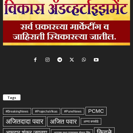
Tags
PCMC
#BreakingNews
#PrajechaVikas
#PuneNews
अजितदादा पवार
अजित पवार
अण्णा बनसोडे
किवळे
आमदार शंकर जगताप
आयुक्त तथा प्रशासक शेखर सिंह