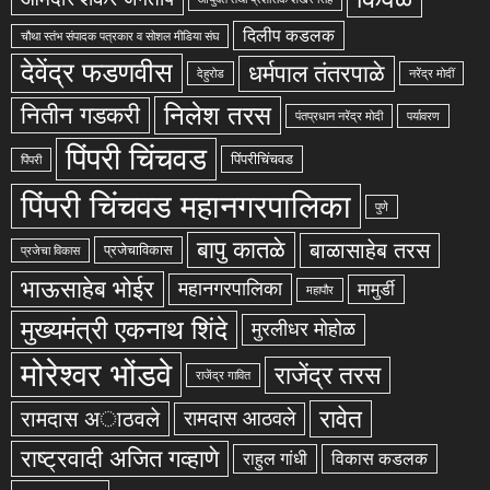
दिलीप कडलक
चौथा स्तंभ संपादक पत्रकार व सोशल मीडिया संघ
देवेंद्र फडणवीस
धर्मपाल तंतरपाळे
देहुरोड
नरेंद्र मोदीं
निलेश तरस
नितीन गडकरी
पंतप्रधान नरेंद्र मोदी
पर्यावरण
पिंपरी चिंचवड
पिंपरीचिंचवड
पिंपरी
पिंपरी चिंचवड महानगरपालिका
पुणे
बापु कातळे
बाळासाहेब तरस
प्रजेचाविकास
प्रजेचा विकास
भाऊसाहेब भोईर
महानगरपालिका
मामुर्डी
महापौर
मुख्यमंत्री एकनाथ शिंदे
मुरलीधर मोहोळ
मोरेश्वर भोंडवे
राजेंद्र तरस
राजेंद्र गावित
रावेत
रामदास अाठवले
रामदास आठवले
राष्ट्रवादी अजित गव्हाणे
राहुल गांधी
विकास कडलक