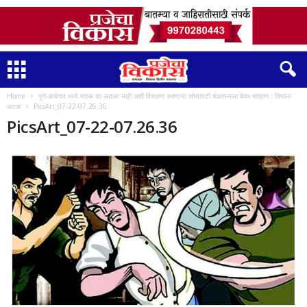
Home
पुणे-आंबेगाव मध्ये मास्क का लावला नाही अशी विचारणा करणाऱ्या सोसायटी चेअरमनला बेदम मारहाण ; तिघांना
अटक
PicsArt_07-22-07.26.36
PicsArt_07-22-07.26.36