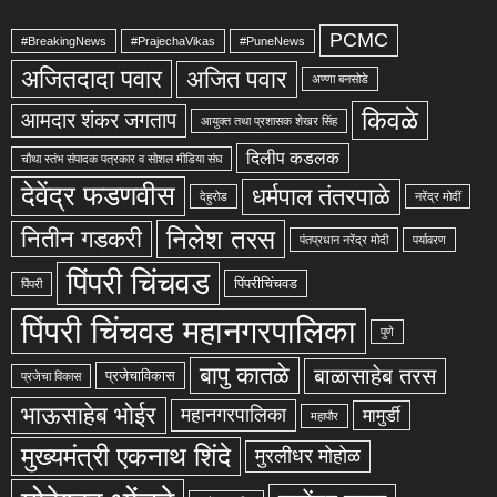
PCMC
#BreakingNews
#PrajechaVikas
#PuneNews
अजितदादा पवार
अजित पवार
अण्णा बनसोडे
किवळे
आमदार शंकर जगताप
आयुक्त तथा प्रशासक शेखर सिंह
दिलीप कडलक
चौथा स्तंभ संपादक पत्रकार व सोशल मीडिया संघ
देवेंद्र फडणवीस
धर्मपाल तंतरपाळे
देहुरोड
नरेंद्र मोदीं
निलेश तरस
नितीन गडकरी
पंतप्रधान नरेंद्र मोदी
पर्यावरण
पिंपरी चिंचवड
पिंपरीचिंचवड
पिंपरी
पिंपरी चिंचवड महानगरपालिका
पुणे
बापु कातळे
बाळासाहेब तरस
प्रजेचाविकास
प्रजेचा विकास
भाऊसाहेब भोईर
महानगरपालिका
मामुर्डी
महापौर
मुख्यमंत्री एकनाथ शिंदे
मुरलीधर मोहोळ