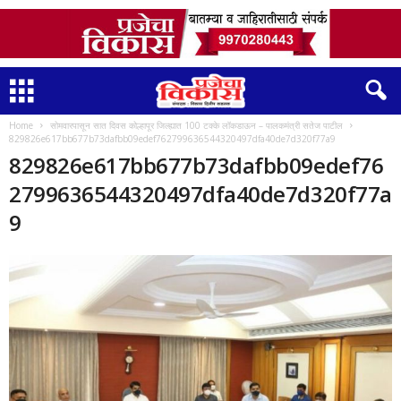
Home
सोमवारपासून सात दिवस कोल्हापूर जिल्ह्यात 100 टक्के लॉकडाऊन – पालकमंत्री सतेज पाटील
829826e617bb677b73dafbb09edef762799636544320497dfa40de7d320f77a9
829826e617bb677b73dafbb09edef76
2799636544320497dfa40de7d320f77a
9