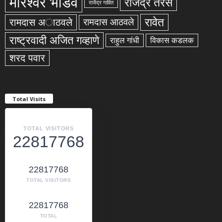
मोरेश्वर भोंडवे
राजेंद्र तरस
राजेंद्र गावित
रावेत
रामदास अाठवले
रामदास आठवले
राष्ट्रवादी अजित गव्हाणे
राहुल गांधी
विकास कडलक
शरद पवार
Total Visits
TOTAL VISITORS
22817768
22817768
TOTAL VISITORS
22817768
TOTAL