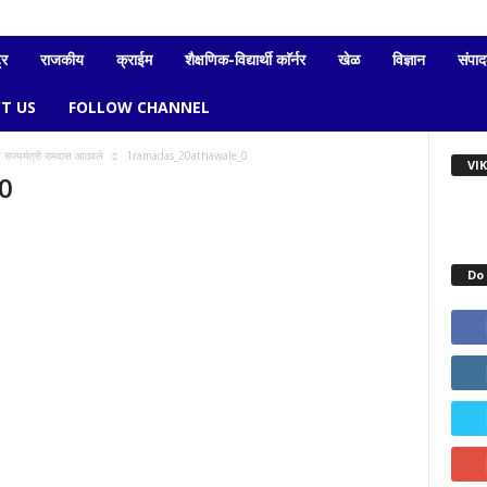
्र
राजकीय
क्राईम
शैक्षणिक-विद्यार्थी काॅर्नर
खेळ
विज्ञान
संपा
T US
FOLLOW CHANNEL
य राज्यमंत्री रामदास आठवले
1ramadas_20athawale_0
VI
0
Do 