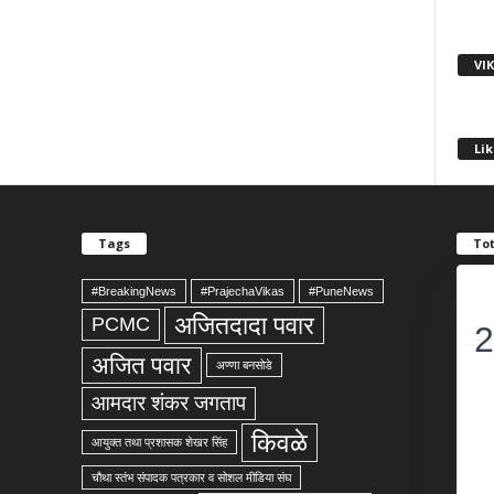
VI
Lik
Tags
Tot
#BreakingNews
#PrajechaVikas
#PuneNews
अजितदादा पवार
PCMC
2
अजित पवार
अण्णा बनसोडे
आमदार शंकर जगताप
किवळे
आयुक्त तथा प्रशासक शेखर सिंह
चौथा स्तंभ संपादक पत्रकार व सोशल मीडिया संघ