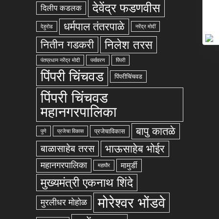
देवेंद्र फडणवीस
दिलीप कडलक
धर्मपाल तंतरपाळे
देहुरोड
नरेंद्र मोदीं
निलेश तरस
नितीन गडकरी
पंतप्रधान नरेंद्र मोदी
पर्यावरण
पिंपरी
पिंपरी चिंचवड
पिंपरीचिंचवड
पिंपरी चिंचवड
महानगरपालिका
बापु कातळे
प्रजेचाविकास
पुणे
प्रजेचा विकास
भाऊसाहेब भोईर
बाळासाहेब तरस
महानगरपालिका
मामुर्डी
महापौर
मुख्यमंत्री एकनाथ शिंदे
मोरेश्वर भोंडवे
मुरलीधर मोहोळ