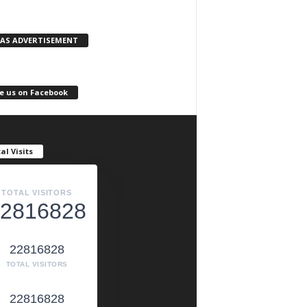
KAS ADVERTISEMENT
e us on Facebook
al Visits
TOTAL VISITORS
2816828
22816828
TOTAL VISITORS
22816828