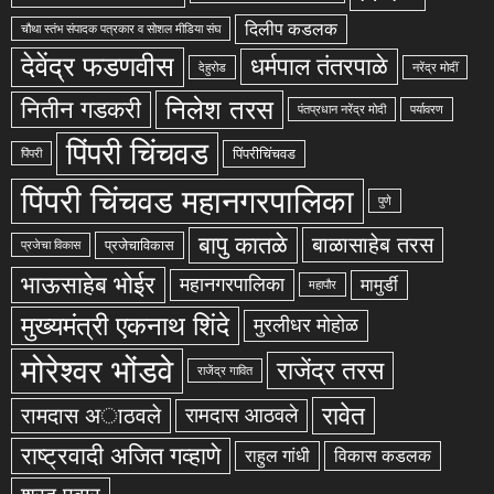
दिलीप कडलक
चौथा स्तंभ संपादक पत्रकार व सोशल मीडिया संघ
देवेंद्र फडणवीस
धर्मपाल तंतरपाळे
देहुरोड
नरेंद्र मोदीं
निलेश तरस
नितीन गडकरी
पंतप्रधान नरेंद्र मोदी
पर्यावरण
पिंपरी चिंचवड
पिंपरीचिंचवड
पिंपरी
पिंपरी चिंचवड महानगरपालिका
पुणे
बापु कातळे
बाळासाहेब तरस
प्रजेचाविकास
प्रजेचा विकास
भाऊसाहेब भोईर
महानगरपालिका
मामुर्डी
महापौर
मुख्यमंत्री एकनाथ शिंदे
मुरलीधर मोहोळ
मोरेश्वर भोंडवे
राजेंद्र तरस
राजेंद्र गावित
रावेत
रामदास अाठवले
रामदास आठवले
राष्ट्रवादी अजित गव्हाणे
राहुल गांधी
विकास कडलक