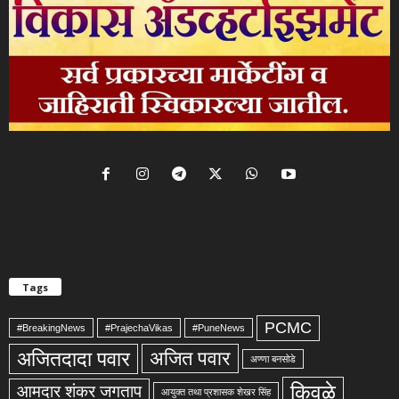
Tags
PCMC
#BreakingNews
#PrajechaVikas
#PuneNews
अजितदादा पवार
अजित पवार
अण्णा बनसोडे
किवळे
आमदार शंकर जगताप
आयुक्त तथा प्रशासक शेखर सिंह