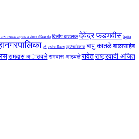
देवेंद्र फडणवीस
दिलीप कडलक
 स्तंभ संपादक पत्रकार व सोशल मीडिया संघ
देहुरोड
महानगरपालिका
बापु कातळे
बाळासाहेब
प्रजेचाविकास
पुणे
प्रजेचा विकास
तरस
रावेत
राष्ट्रवादी अजित
रामदास अाठवले
रामदास आठवले