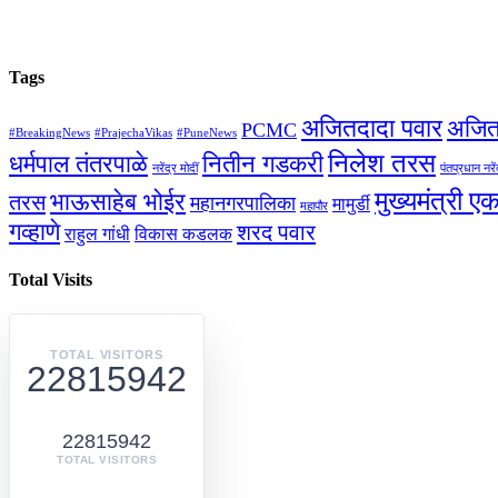
Tags
अजितदादा पवार
अजित
PCMC
#BreakingNews
#PrajechaVikas
#PuneNews
निलेश तरस
धर्मपाल तंतरपाळे
नितीन गडकरी
नरेंद्र मोदीं
पंतप्रधान नरें
मुख्यमंत्री ए
भाऊसाहेब भोईर
तरस
महानगरपालिका
मामुर्डी
महापौर
गव्हाणे
शरद पवार
राहुल गांधी
विकास कडलक
Total Visits
TOTAL VISITORS
22815942
22815942
TOTAL VISITORS