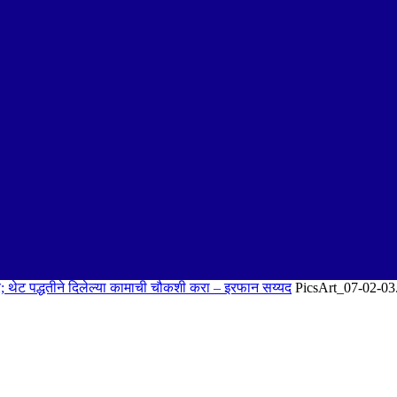
र; थेट पद्धतीने दिलेल्या कामाची चौकशी करा – इरफान सय्यद
PicsArt_07-02-03