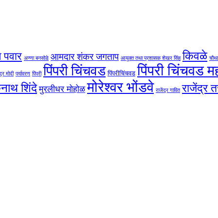
किवळे
 पवार
आमदार शंकर जगताप
अण्णा बनसोडे
आयुक्त तथा प्रशासक शेखर सिंह
चौथा
पिंपरी चिंचवड 
पिंपरी चिंचवड
पिंपरीचिंचवड
द्र मोदी
पर्यावरण
पिंपरी
मोरेश्वर भोंडवे
कनाथ शिंदे
राजेंद्र 
मुरलीधर मोहोळ
राजेंद्र गावित