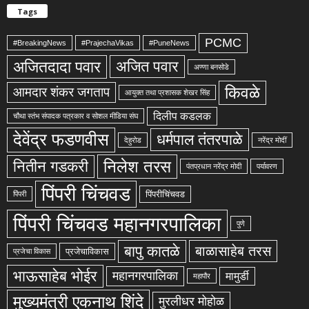
Tags
PCMC
#BreakingNews
#PrajechaVikas
#PuneNews
अजितदादा पवार
अजित पवार
अण्णा बनसोडे
किवळे
आमदार शंकर जगताप
आयुक्त तथा प्रशासक शेखर सिंह
दिलीप कडलक
चौथा स्तंभ संपादक पत्रकार व सोशल मीडिया संघ
देवेंद्र फडणवीस
धर्मपाल तंतरपाळे
देहुरोड
नरेंद्र मोदीं
निलेश तरस
नितीन गडकरी
पंतप्रधान नरेंद्र मोदी
पर्यावरण
पिंपरी चिंचवड
पिंपरीचिंचवड
पिंपरी
पिंपरी चिंचवड महानगरपालिका
पुणे
बापु कातळे
बाळासाहेब तरस
प्रजेचाविकास
प्रजेचा विकास
भाऊसाहेब भोईर
महानगरपालिका
मामुर्डी
महापौर
मुख्यमंत्री एकनाथ शिंदे
मुरलीधर मोहोळ