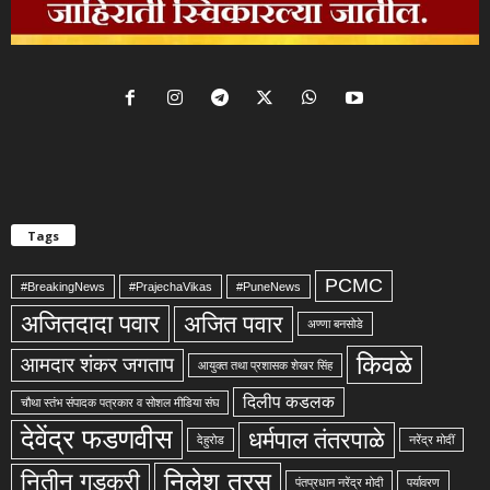
Tags
PCMC
#BreakingNews
#PrajechaVikas
#PuneNews
अजितदादा पवार
अजित पवार
अण्णा बनसोडे
किवळे
आमदार शंकर जगताप
आयुक्त तथा प्रशासक शेखर सिंह
दिलीप कडलक
चौथा स्तंभ संपादक पत्रकार व सोशल मीडिया संघ
देवेंद्र फडणवीस
धर्मपाल तंतरपाळे
देहुरोड
नरेंद्र मोदीं
निलेश तरस
नितीन गडकरी
पंतप्रधान नरेंद्र मोदी
पर्यावरण