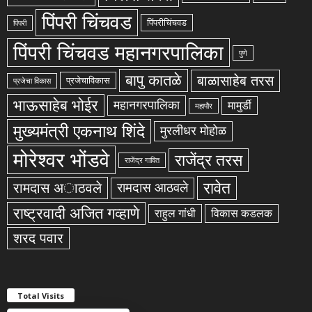
पिंपरी चिंचवड
पिंपरीचिंचवड
पिंपरी
पिंपरी चिंचवड महानगरपालिका
पुणे
बापु कातळे
बाळासाहेब तरस
प्रजेचाविकास
प्रजेचा विकास
भाऊसाहेब भोईर
महानगरपालिका
मामुर्डी
महापौर
मुख्यमंत्री एकनाथ शिंदे
मुरलीधर मोहोळ
मोरेश्वर भोंडवे
राजेंद्र तरस
राजेंद्र गावित
रावेत
रामदास अाठवले
रामदास आठवले
राष्ट्रवादी अजित गव्हाणे
राहुल गांधी
विकास कडलक
शरद पवार
Total Visits