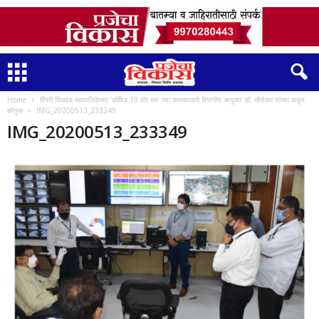
Home
पिंपरी चिंचवड महापालिकेच्या ‘कोविड 19 वॉर रुम’ च्या कामकाजाचे विभागीय आयुक्त डॉ. म्हैसेकर यांच्या कडुन
कौतुक
IMG_20200513_233349
IMG_20200513_233349