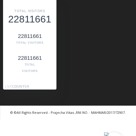
TOTAL VISITORS
22811661
22811661
TOTAL VISITORS
22811661
TOTAL
VISITORS
© ©All Rights Reserved - Prajecha Vikas ,RNI NO. : MAHMAR/2017/72907.