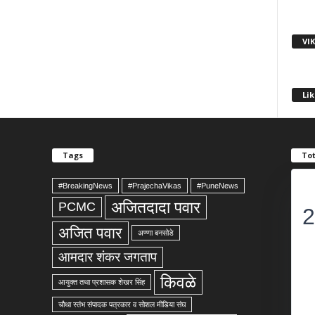
VI
Lik
Tags
Tot
#BreakingNews
#PrajechaVikas
#PuneNews
अजितदादा पवार
PCMC
2
अजित पवार
अण्णा बनसोडे
आमदार शंकर जगताप
किवळे
आयुक्त तथा प्रशासक शेखर सिंह
चौथा स्तंभ संपादक पत्रकार व सोशल मीडिया संघ