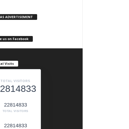
KAS ADVERTISEMENT
e us on Facebook
al Visits
TOTAL VISITORS
2814833
22814833
TOTAL VISITORS
22814833