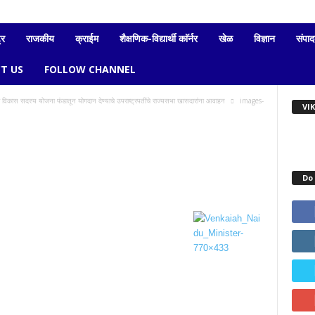
्र
राजकीय
क्राईम
शैक्षणिक-विद्यार्थी काॅर्नर
खेळ
विज्ञान
संपा
T US
FOLLOW CHANNEL
र विकास सदस्य योजना फंडातून योगदान देण्याचे उपराष्ट्रपतींचे राज्यसभा खासदारांना आवाहन
images-
VI
Do 