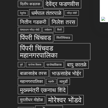
देवेंद्र फडणवीस
दिलीप कडलक
धर्मपाल तंतरपाळे
देहुरोड
नरेंद्र मोदीं
निलेश तरस
नितीन गडकरी
पंतप्रधान नरेंद्र मोदी
पर्यावरण
पिंपरी
पिंपरी चिंचवड
पिंपरीचिंचवड
पिंपरी चिंचवड
महानगरपालिका
बापु कातळे
प्रजेचाविकास
पुणे
प्रजेचा विकास
भाऊसाहेब भोईर
बाळासाहेब तरस
महानगरपालिका
मामुर्डी
महापौर
मुख्यमंत्री एकनाथ शिंदे
मोरेश्वर भोंडवे
मुरलीधर मोहोळ