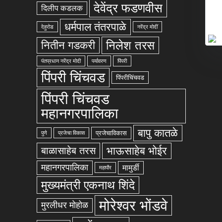
देवेंद्र फडणवीस
दिलीप कडलक
धर्मपाल तंतरपाळे
देहुरोड
नरेंद्र मोदीं
निलेश तरस
नितीन गडकरी
पंतप्रधान नरेंद्र मोदी
पर्यावरण
पिंपरी
पिंपरी चिंचवड
पिंपरीचिंचवड
पिंपरी चिंचवड
महानगरपालिका
बापु कातळे
प्रजेचाविकास
पुणे
प्रजेचा विकास
भाऊसाहेब भोईर
बाळासाहेब तरस
महानगरपालिका
मामुर्डी
महापौर
मुख्यमंत्री एकनाथ शिंदे
मोरेश्वर भोंडवे
मुरलीधर मोहोळ