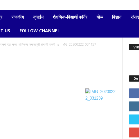
्र
राजकीय
क्राईम
शैक्षणिक-विद्यार्थी काॅर्नर
खेळ
विज्ञान
संपा
T US
FOLLOW CHANNEL
 परवानगी देऊ नका- बोधिसत्व जनजागृती संघाची मागणी
IMG_20200222_031157
VI
Do 