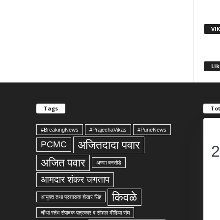
VI
Lik
Tags
Tot
#BreakingNews
#PrajechaVikas
#PuneNews
अजितदादा पवार
PCMC
2
अजित पवार
अण्णा बनसोडे
आमदार शंकर जगताप
किवळे
आयुक्त तथा प्रशासक शेखर सिंह
चौथा स्तंभ संपादक पत्रकार व सोशल मीडिया संघ