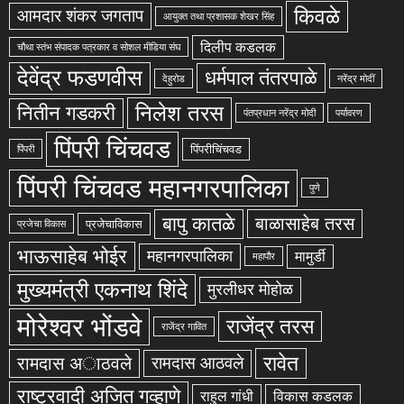
किवळे
आमदार शंकर जगताप
आयुक्त तथा प्रशासक शेखर सिंह
दिलीप कडलक
चौथा स्तंभ संपादक पत्रकार व सोशल मीडिया संघ
देवेंद्र फडणवीस
धर्मपाल तंतरपाळे
देहुरोड
नरेंद्र मोदीं
निलेश तरस
नितीन गडकरी
पंतप्रधान नरेंद्र मोदी
पर्यावरण
पिंपरी चिंचवड
पिंपरीचिंचवड
पिंपरी
पिंपरी चिंचवड महानगरपालिका
पुणे
बापु कातळे
बाळासाहेब तरस
प्रजेचाविकास
प्रजेचा विकास
भाऊसाहेब भोईर
महानगरपालिका
मामुर्डी
महापौर
मुख्यमंत्री एकनाथ शिंदे
मुरलीधर मोहोळ
मोरेश्वर भोंडवे
राजेंद्र तरस
राजेंद्र गावित
रावेत
रामदास अाठवले
रामदास आठवले
राष्ट्रवादी अजित गव्हाणे
राहुल गांधी
विकास कडलक