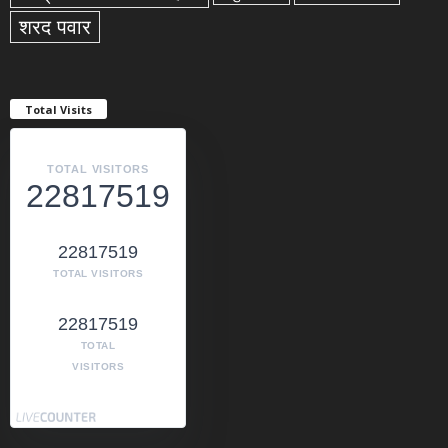
शरद पवार
Total Visits
TOTAL VISITORS
22817519
22817519
TOTAL VISITORS
22817519
TOTAL
VISITORS