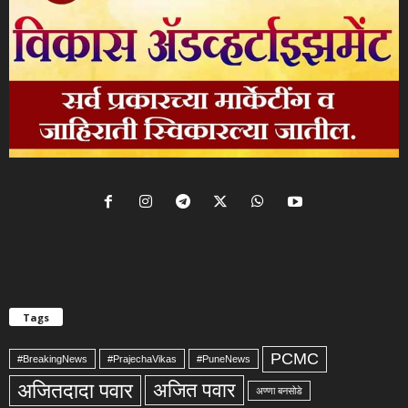
Tags
PCMC
#BreakingNews
#PrajechaVikas
#PuneNews
अजितदादा पवार
अजित पवार
अण्णा बनसोडे