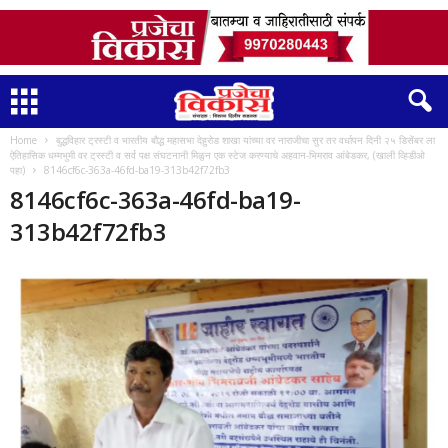
Home
बुद्धविहार ट्रस्टी व भारतीय बौद्ध महासभा देहुरोड शाखा यांच्या वर नाराजीचा सुर तर वर्धापन दिनी २५ डिसेंबर ला
ऐतिहासिक धम्मभुमी वर ट्रस्टी व सर्व पक्ष संघटनानी मिळुन एक स्टेज करण्याचे अहवान-भिमराव आंबेडकर, (खाली व्हिडीओ
पहा)
8146cf6c-363a-46fd-ba19-313b42f72fb3
8146cf6c-363a-46fd-ba19-
313b42f72fb3