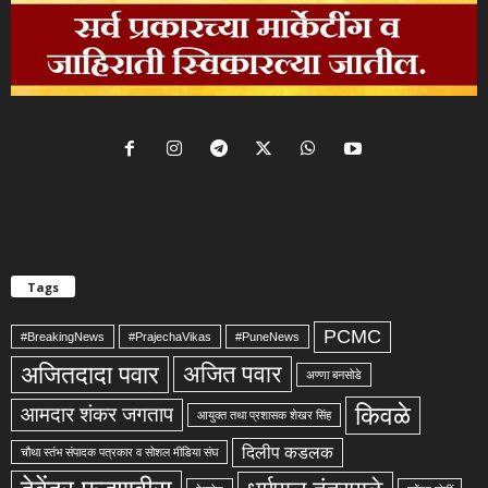
Tags
PCMC
#BreakingNews
#PrajechaVikas
#PuneNews
अजितदादा पवार
अजित पवार
अण्णा बनसोडे
किवळे
आमदार शंकर जगताप
आयुक्त तथा प्रशासक शेखर सिंह
दिलीप कडलक
चौथा स्तंभ संपादक पत्रकार व सोशल मीडिया संघ