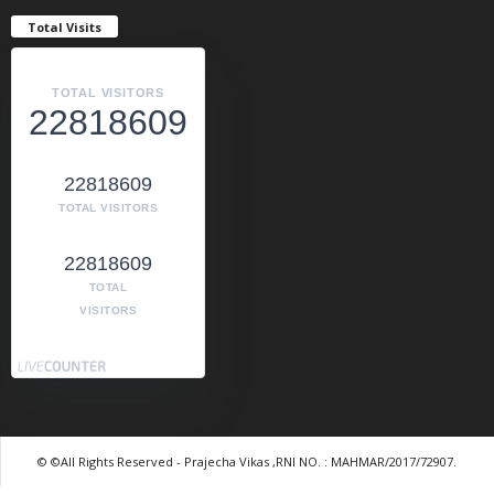
Total Visits
TOTAL VISITORS
22818609
22818609
TOTAL VISITORS
22818609
TOTAL
VISITORS
© ©All Rights Reserved - Prajecha Vikas ,RNI NO. : MAHMAR/2017/72907.