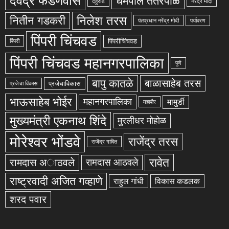
देवेंद्र फडणवीस
धर्मपाल तंतरपाळे
देहुरोड
नरेंद्र मोदीं
निलेश तरस
नितीन गडकरी
पंतप्रधान नरेंद्र मोदी
पर्यावरण
पिंपरी चिंचवड
पिंपरीचिंचवड
पिंपरी
पिंपरी चिंचवड महानगरपालिका
पुणे
बापु कातळे
बाळासाहेब तरस
प्रजेचाविकास
प्रजेचा विकास
भाऊसाहेब भोईर
महानगरपालिका
मामुर्डी
महापौर
मुख्यमंत्री एकनाथ शिंदे
मुरलीधर मोहोळ
मोरेश्वर भोंडवे
राजेंद्र तरस
राजेंद्र गावित
रावेत
रामदास अाठवले
रामदास आठवले
राष्ट्रवादी अजित गव्हाणे
राहुल गांधी
विकास कडलक
शरद पवार